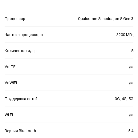
Процессор
Qualcomm Snapdragon 8 Gen 3
Частота процессора
3200 МГц
Количество ядер
8
VoLTE
да
VoWiFi
да
Поддержка сетей
3G, 4G, 5G
Wi-Fi
да
Версия Bluetooth
5.4