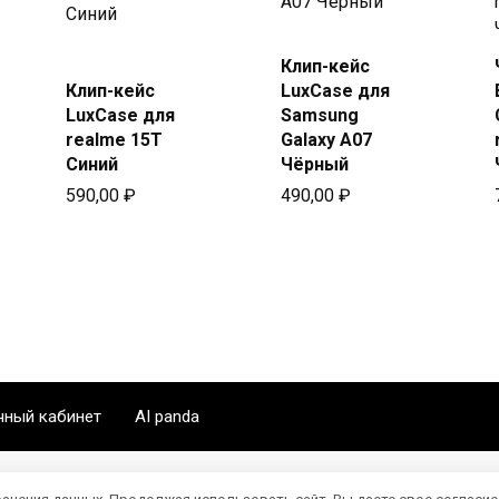
Купить
Клип-кейс
Купить
в Beeline
Клип-кейс
LuxCase для
в Beeline
LuxCase для
Samsung
realme 15T
Galaxy A07
Синий
Чёрный
590,00
₽
490,00
₽
чный кабинет
AI panda
ранения данных. Продолжая использовать сайт, Вы даете свое согласие