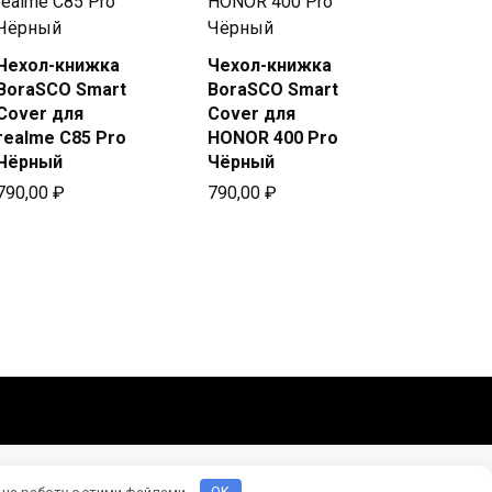
Чехол-книжка
Чехол-книжка
Купить
Купить
BoraSCO Smart
BoraSCO Smart
в Beeline
в Beeline
Cover для
Cover для
realme C85 Pro
HONOR 400 Pro
Чёрный
Чёрный
790,00
₽
790,00
₽
 на работу с этими файлами.
OK