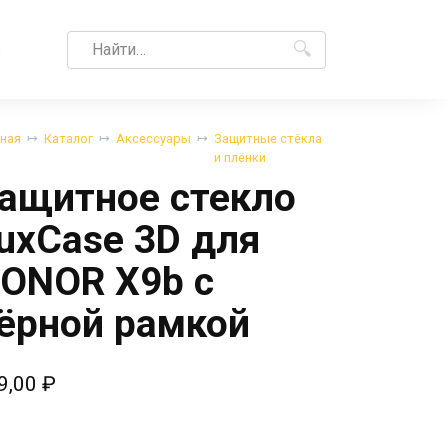
Search
M
for:
вная
Каталог
Аксессуары
Защитные стёкла
и плёнки
ащитное стекло
uxCase 3D для
ONOR X9b с
ёрной рамкой
9,00
₽