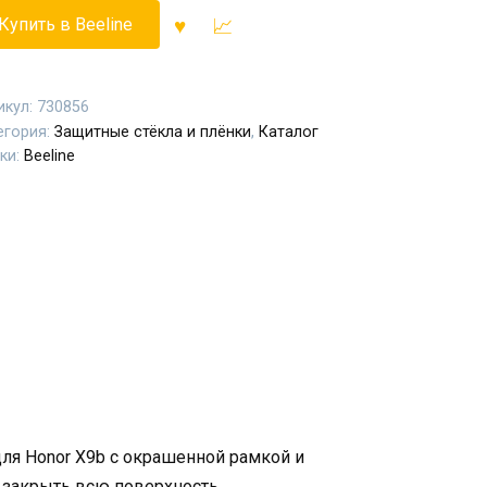
Купить в Beeline
икул:
730856
егория:
Защитные стёкла и плёнки
,
Каталог
ки:
Beeline
ля Honor X9b с окрашенной рамкой и
 закрыть всю поверхность