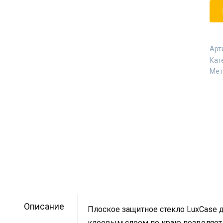
Арт
Кат
Мет
Описание
Плоское защитное стекло LuxCase д
клеевым слоем по краю позволяет