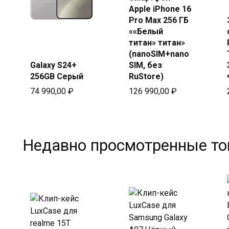
Купить
Apple iPhone 16
в Beeline
Pro Max 256 ГБ
««Белый
Купить
титан» титан»
в Beeline
(nanoSIM+nano
Galaxy S24+
SIM, без
256GB Серый
RuStore)
74 990,00
₽
126 990,00
₽
Недавно просмотренные т