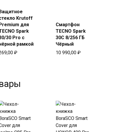
Купить
Купить
Защитное
в Beeline
в Beeline
стекло Krutoff
Premium для
Смартфон
TECNO Spark
TECNO Spark
30/30 Pro с
30C 8/256 ГБ
чёрной рамкой
Чёрный
269,00
₽
10 990,00
₽
овары