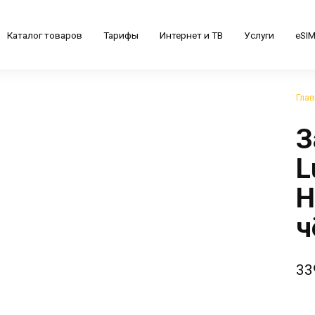
Каталог товаров
Тарифы
Интернет и ТВ
Услуги
eSI
Гла
З
L
H
ч
33