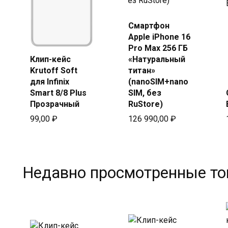
Смартфон
Купить в
Apple iPhone 16
Beeline
Pro Max 256 ГБ
Клип-кейс
«Натуральный
Купить
Krutoff Soft
титан»
в Beeline
для Infinix
(nanoSIM+nano
Smart 8/8 Plus
SIM, без
Прозрачный
RuStore)
99,00
₽
126 990,00
₽
Недавно просмотренные т