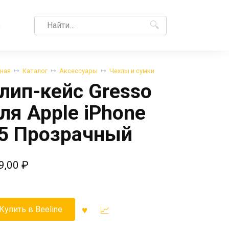
Search
M
for:
вная
Каталог
Аксессуары
Чехлы и сумки
лип-кейс Gresso
ля Apple iPhone
5 Прозрачный
9,00
₽
Купить в Beeline