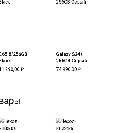
Купить
Купить
в Beeline
в Beeline
C65 8/256GB
Galaxy S24+
Black
256GB Серый
11 290,00
₽
74 990,00
₽
овары