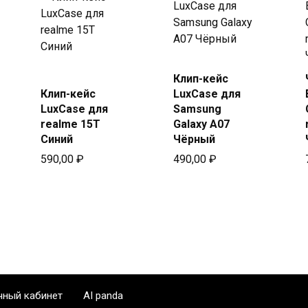
Купить
Клип-кейс
Купить
в Beeline
Клип-кейс
LuxCase для
в Beeline
LuxCase для
Samsung
realme 15T
Galaxy A07
Синий
Чёрный
590,00
₽
490,00
₽
чный кабинет
AI panda