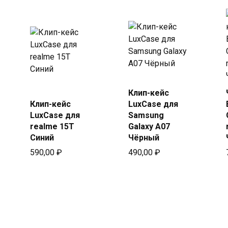
Купить
Клип-кейс
Купить
в Beeline
Клип-кейс
LuxCase для
в Beeline
LuxCase для
Samsung
realme 15T
Galaxy A07
Синий
Чёрный
590,00
₽
490,00
₽