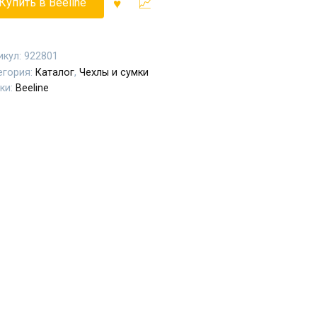
Купить в Beeline
икул:
922801
егория:
Каталог
,
Чехлы и сумки
ки:
Beeline