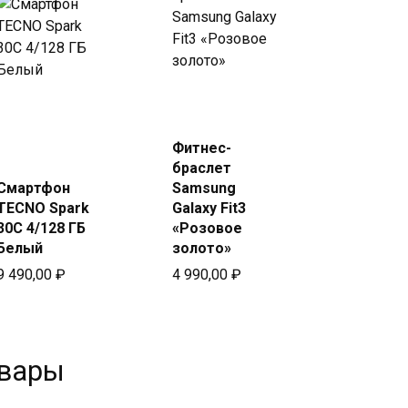
Купить
Купить
в Beeline
в Beeline
Фитнес-
браслет
Смартфон
Samsung
TECNO Spark
Galaxy Fit3
30C 4/128 ГБ
«Розовое
Белый
золото»
9 490,00
₽
4 990,00
₽
овары