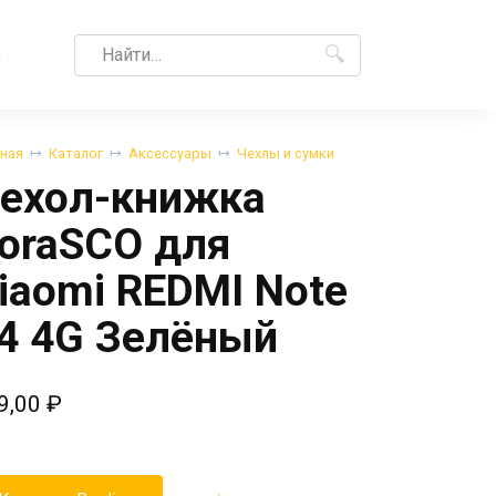
Search
M
for:
вная
Каталог
Аксессуары
Чехлы и сумки
ехол-книжка
oraSCO для
iaomi REDMI Note
4 4G Зелёный
9,00
₽