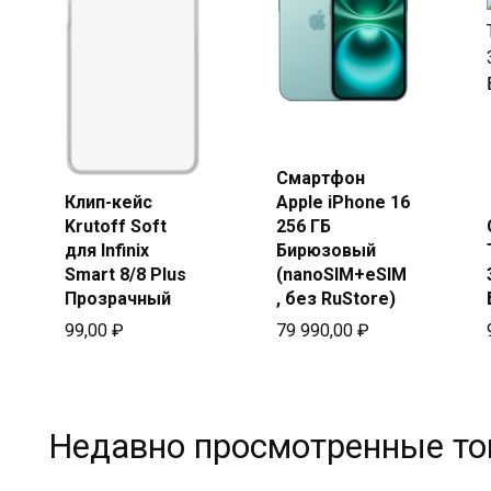
Купить
в Beeline
Смартфон
Клип-кейс
Apple iPhone 16
Купить
Krutoff Soft
256 ГБ
в Beeline
для Infinix
Бирюзовый
Smart 8/8 Plus
(nanoSIM+eSIM
Прозрачный
, без RuStore)
99,00
₽
79 990,00
₽
Недавно просмотренные т