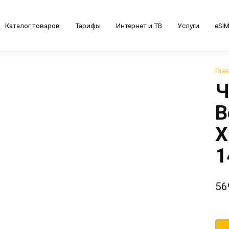
Каталог товаров
Тарифы
Интернет и ТВ
Услуги
eSI
Гла
Ч
B
X
1
56