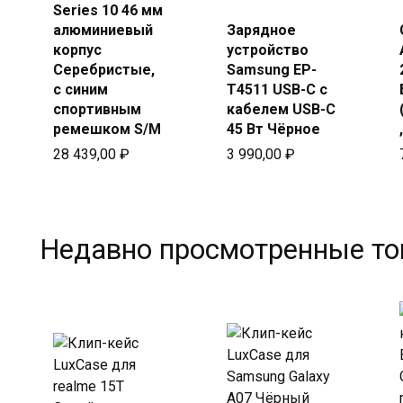
в Beeline
в Beeline
Series 10 46 мм
алюминиевый
Зарядное
корпус
устройство
Серебристые,
Samsung EP-
с синим
T4511 USB-C с
спортивным
кабелем USB-C
ремешком S/M
45 Вт Чёрное
28 439,00
₽
3 990,00
₽
Недавно просмотренные т