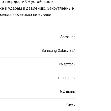
нью твёрдости 9H устойчиво к
кже к ударам и давлению. Закруглённые
 менее заметным на экране.
Samsung
Samsung Galaxy S24
смартфон
глянцевая
6.2 дюйм
Китай