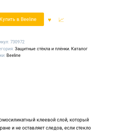
Купить в Beeline
икул:
730972
егория:
Защитные стёкла и плёнки
,
Каталог
ки:
Beeline
юмосиликатный клеевой слой, который
ане и не оставляет следов, если стекло