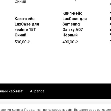
Купить
Клип-кейс
Купить
в Beeline
Клип-кейс
LuxCase для
в Beeline
LuxCase для
Samsung
realme 15T
Galaxy A07
Синий
Чёрный
590,00
₽
490,00
₽
чный кабинет
AI panda
ранения данных. Продолжая использовать сайт, Вы даете свое согласие