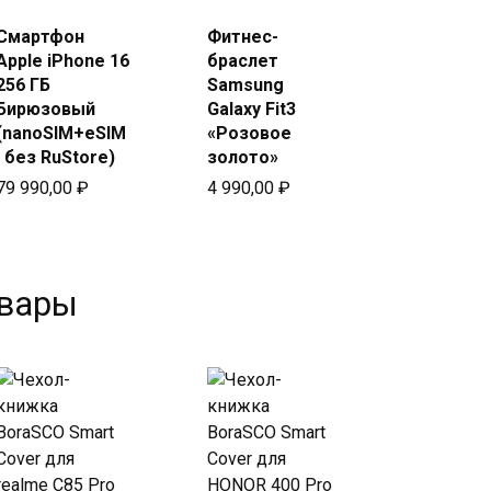
Купить
Купить
в Beeline
Смартфон
Фитнес-
в Beeline
Apple iPhone 16
браслет
256 ГБ
Samsung
Бирюзовый
Galaxy Fit3
(nanoSIM+eSIM
«Розовое
, без RuStore)
золото»
79 990,00
₽
4 990,00
₽
овары