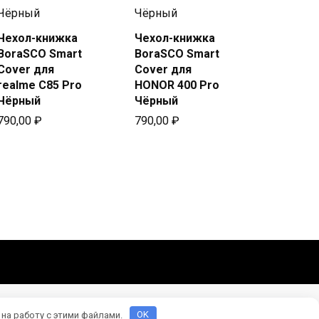
Чехол-книжка
Чехол-книжка
Купить
Купить
BoraSCO Smart
BoraSCO Smart
в Beeline
в Beeline
Cover для
Cover для
realme C85 Pro
HONOR 400 Pro
Чёрный
Чёрный
790,00
₽
790,00
₽
 на работу с этими файлами.
OK