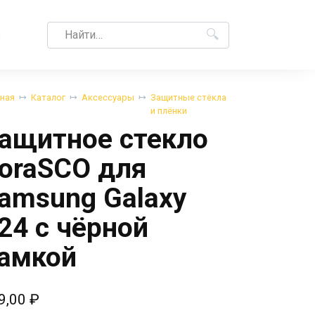
Search
M
for:
вная
Каталог
Аксессуары
Защитные стёкла
и плёнки
ащитное стекло
oraSCO для
amsung Galaxy
24 с чёрной
амкой
9,00
₽