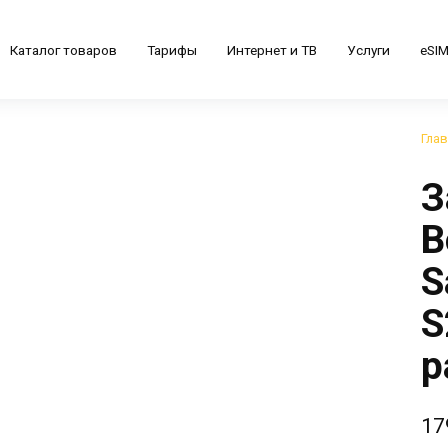
Каталог товаров
Тарифы
Интернет и ТВ
Услуги
eSI
Гла
З
B
S
S
р
17