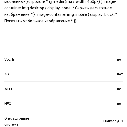
мобильных устройств * @media (max-width: 450px) { .image-
container img.desktop { display: none; * Скрыть десктопное
изображение * } .image-container img.mobile { display: block; *
Показать мобильное изображение * }}
VoLTE
нет
4G
нет
Wi-Fi
нет
NFC
нет
Операционная
HarmonyOS
система