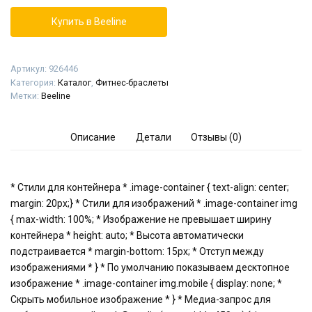
Купить в Beeline
Артикул:
926446
Категория:
Каталог
,
Фитнес-браслеты
Метки:
Beeline
Описание
Детали
Отзывы (0)
* Стили для контейнера * .image-container { text-align: center;
margin: 20px;} * Стили для изображений * .image-container img
{ max-width: 100%; * Изображение не превышает ширину
контейнера * height: auto; * Высота автоматически
подстраивается * margin-bottom: 15px; * Отступ между
изображениями * } * По умолчанию показываем десктопное
изображение * .image-container img.mobile { display: none; *
Скрыть мобильное изображение * } * Медиа-запрос для