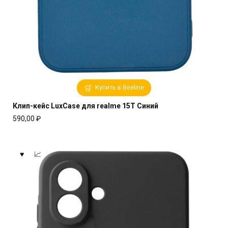
Купить в Beeline
Клип-кейс LuxCase для realme 15T Синий
590,00
₽