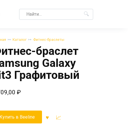
Search
M
for:
вная
Каталог
Фитнес-браслеты
итнес-браслет
amsung Galaxy
it3 Графитовый
709,00
₽
Купить в Beeline