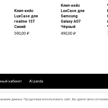
Купить
Клип-кейс
Купить
в Beeline
Клип-кейс
LuxCase для
в Beeline
LuxCase для
Samsung
realme 15T
Galaxy A07
Синий
Чёрный
590,00
₽
490,00
₽
чный кабинет
AI panda
ранения данных. Продолжая использовать сайт, Вы даете свое согласие