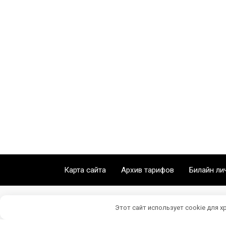
Карта сайта
Архив тарифов
Билайн ли
Этот сайт использует cookie для х
Личный кабинет Билайн © 2026 Beeline77.ru