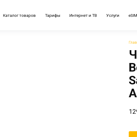
Каталог товаров
Тарифы
Интернет и ТВ
Услуги
eSI
Гла
Ч
B
S
A
12