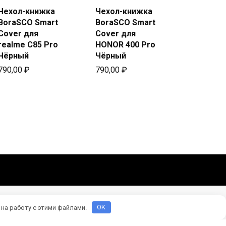
Чехол-книжка
Чехол-книжка
Купить
Купить
BoraSCO Smart
BoraSCO Smart
в Beeline
в Beeline
Cover для
Cover для
realme C85 Pro
HONOR 400 Pro
Чёрный
Чёрный
790,00
₽
790,00
₽
 на работу с этими файлами.
OK