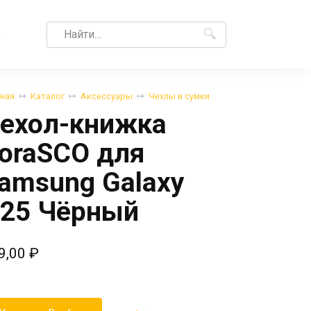
Search
M
for:
вная
Каталог
Аксессуары
Чехлы и сумки
ехол-книжка
oraSCO для
amsung Galaxy
25 Чёрный
9,00
₽