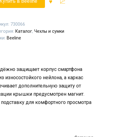
Купить в Beeline
икул:
730066
егория:
Каталог
,
Чехлы и сумки
ки:
Beeline
адёжно защищает корпус смартфона
из износостойкого нейлона, а каркас
печивает дополнительную защиту от
ксации крышки предусмотрен магнит.
 подставку для комфортного просмотра