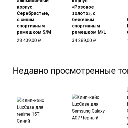
алюминиевый
корпус
корпус
«Розовое
Серебристые,
золото», с
с синим
бежевым
спортивным
спортивным
ремешком S/M
ремешком M/L
28 439,00
₽
34 289,00
₽
Недавно просмотренные т