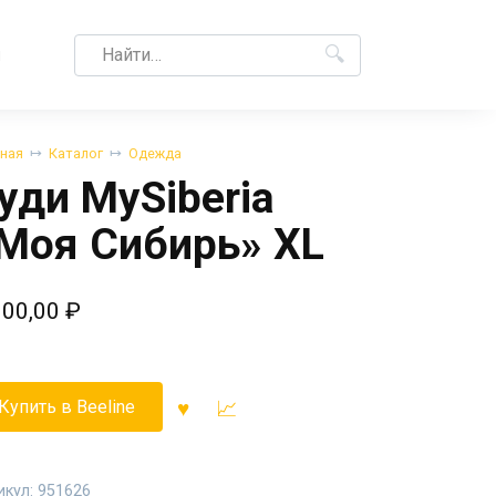
Search
M
for:
вная
Каталог
Одежда
уди MySiberia
Моя Сибирь» XL
000,00
₽
Купить в Beeline
икул:
951626