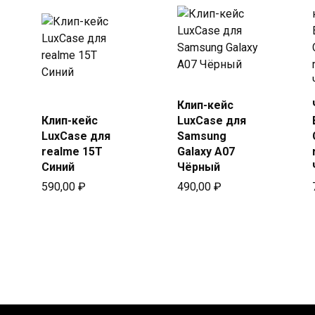
Купить
Клип-кейс
Купить
в Beeline
Клип-кейс
LuxCase для
в Beeline
LuxCase для
Samsung
realme 15T
Galaxy A07
Синий
Чёрный
590,00
₽
490,00
₽