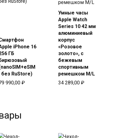
Умные часы
Купить
Купить
Apple Watch
в Beeline
в Beeline
Series 10 42 мм
алюминиевый
Смартфон
корпус
Apple iPhone 16
«Розовое
256 ГБ
золото», с
Бирюзовый
бежевым
(nanoSIM+eSIM
спортивным
, без RuStore)
ремешком M/L
79 990,00
₽
34 289,00
₽
овары