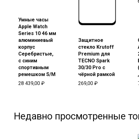
Купить
в Beeline
Умные часы
Apple Watch
Series 10 46 мм
Купить
алюминиевый
Защитное
в Beeline
корпус
стекло Krutoff
Серебристые,
Premium для
с синим
TECNO Spark
спортивным
30/30 Pro с
ремешком S/M
чёрной рамкой
28 439,00
₽
269,00
₽
Недавно просмотренные т