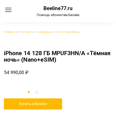
Перейти
Beeline77.ru
к
содержанию
Помощь абонентам Билайн
Главная
Каталог
Смартфоны
Все смартфоны
iPhone 14 128 ГБ MPUF3HN/A «Тёмная
ночь» (Nano+eSIM)
54 990,00
₽
Купить в Beeline