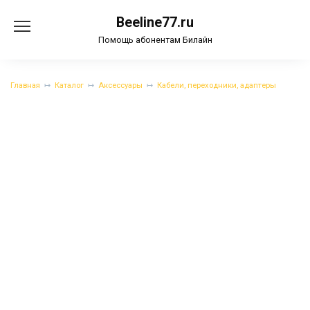
Перейти
Beeline77.ru
к
содержанию
Помощь абонентам Билайн
Главная
Каталог
Аксессуары
Кабели, переходники, адаптеры