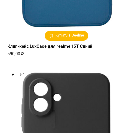
Купить в Beeline
Клип-кейс LuxCase для realme 15T Синий
590,00
₽