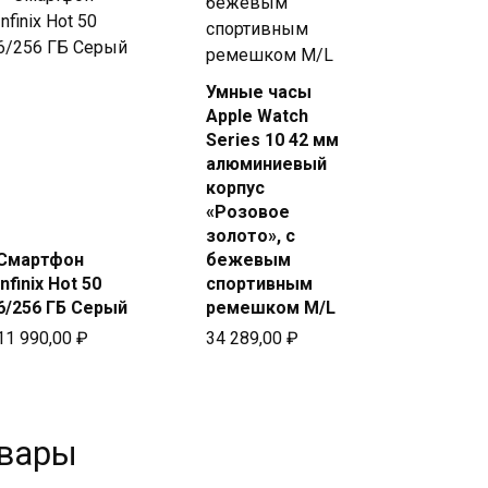
Умные часы
Купить
Купить
Apple Watch
в Beeline
в Beeline
Series 10 42 мм
алюминиевый
корпус
«Розовое
золото», с
Смартфон
бежевым
Infinix Hot 50
спортивным
6/256 ГБ Серый
ремешком M/L
11 990,00
₽
34 289,00
₽
овары