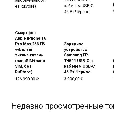
Купить в
Beeline
Купить
в Beeline
Смартфон
Apple iPhone 16
Pro Max 256 ГБ
Зарядное
««Белый
устройство
титан» титан»
Samsung EP-
(nanoSIM+nano
T4511 USB-C с
SIM, без
кабелем USB-C
RuStore)
45 Вт Чёрное
126 990,00
₽
3 990,00
₽
Недавно просмотренные т