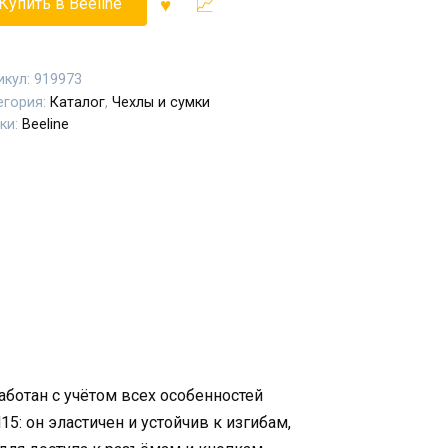
Купить в Beeline
икул:
919973
егория:
Каталог
,
Чехлы и сумки
ки:
Beeline
работан с учётом всех особенностей
5: он эластичен и устойчив к изгибам,