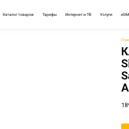
Каталог товаров
Тарифы
Интернет и ТВ
Услуги
eSI
Гла
К
S
S
A
18