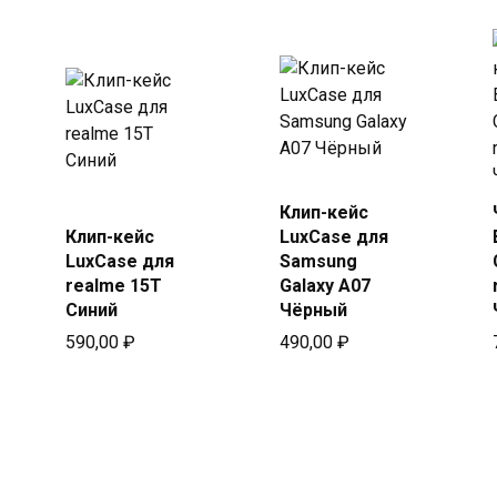
Купить
Клип-кейс
Купить
в Beeline
Клип-кейс
LuxCase для
в Beeline
LuxCase для
Samsung
realme 15T
Galaxy A07
Синий
Чёрный
590,00
₽
490,00
₽