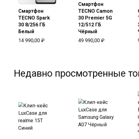
Смартфон
Купить
Смартфон
TECNO Camon
в Beeline
Купить
TECNO Spark
30 Premier 5G
в Beeline
30 8/256 ГБ
12/512 ГБ
Белый
Чёрный
14 990,00
₽
49 990,00
₽
Недавно просмотренные т