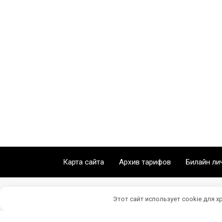
Карта сайта
Архив тарифов
Билайн ли
Этот сайт использует cookie для х
Личный кабинет Билайн © 2026 Beeline77.ru