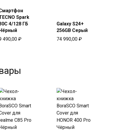
Купить
Купить
Смартфон
в Beeline
в Beeline
TECNO Spark
30C 4/128 ГБ
Galaxy S24+
Чёрный
256GB Серый
9 490,00
₽
74 990,00
₽
овары