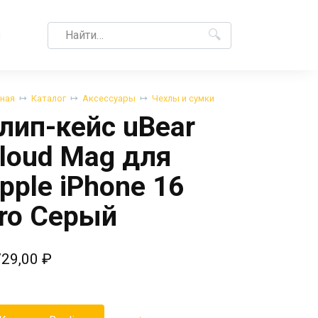
Search
M
for:
вная
Каталог
Аксессуары
Чехлы и сумки
лип-кейс uBear
loud Mag для
pple iPhone 16
ro Серый
729,00
₽