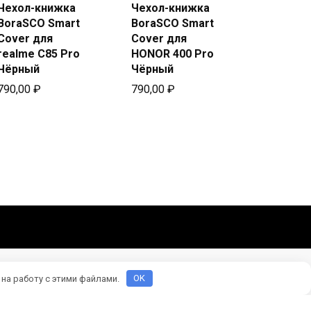
Чехол-книжка
Чехол-книжка
Купить
Купить
BoraSCO Smart
BoraSCO Smart
в Beeline
в Beeline
Cover для
Cover для
realme C85 Pro
HONOR 400 Pro
Чёрный
Чёрный
790,00
₽
790,00
₽
 на работу с этими файлами.
OK