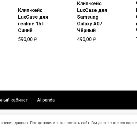
Купить
Клип-кейс
Купить
в Beeline
Клип-кейс
LuxCase для
в Beeline
LuxCase для
Samsung
realme 15T
Galaxy A07
Синий
Чёрный
590,00
₽
490,00
₽
чный кабинет
AI panda
ранения данных. Продолжая использовать сайт, Вы даете свое согласие