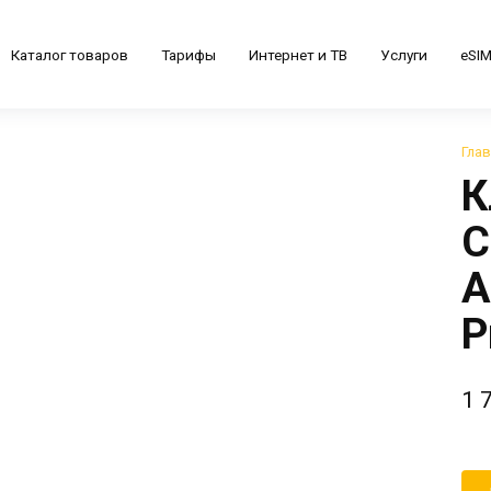
Каталог товаров
Тарифы
Интернет и ТВ
Услуги
eSI
Гла
К
C
A
P
1 