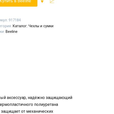
Купить в Beeline
икул:
917184
егория:
Каталог
,
Чехлы и сумки
ки:
Beeline
ьный аксессуар, надёжно защищающий
термопластичного полиуретана
 защищает от механических