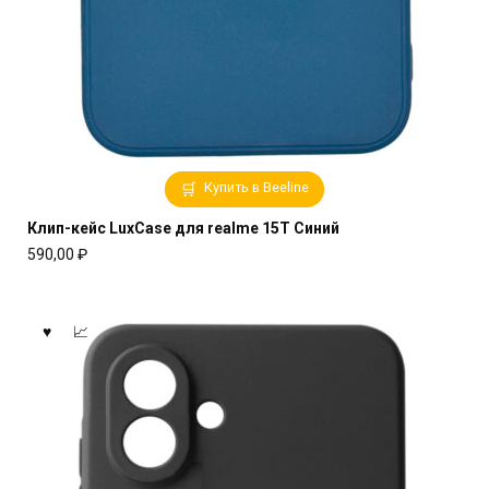
Купить в Beeline
Клип-кейс LuxCase для realme 15T Синий
590,00
₽