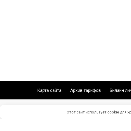
Карта сайта
Архив тарифов
Билайн ли
Этот сайт использует cookie для х
Личный кабинет Билайн © 2026 Beeline77.ru
*Данный сайт является неофициальным, инфор