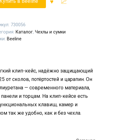
Купить в Beeline
икул:
730056
егория:
Каталог
,
Чехлы и сумки
ки:
Beeline
 лёгкий клип-кейс, надёжно защищающий
5 от сколов, потёртостей и царапин. Он
лиуретана — современного материала,
 панели и торцам. На клип-кейсе есть
функциональных клавиш, камер и
м так же удобно, как и без чехла.