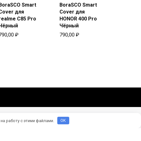
Купить
Купить
BoraSCO Smart
BoraSCO Smart
в Beeline
в Beeline
Cover для
Cover для
realme C85 Pro
HONOR 400 Pro
Чёрный
Чёрный
790,00
₽
790,00
₽
 на работу с этими файлами.
OK
оматериалы взяты из открытых источников.