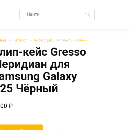
Search
M
for:
вная
Каталог
Аксессуары
Чехлы и сумки
лип-кейс Gresso
еридиан для
amsung Galaxy
25 Чёрный
,00
₽