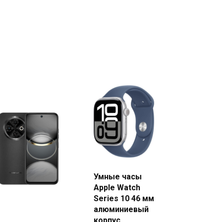
Умные часы
Купить
Apple Watch
в Beeline
Series 10 46 мм
Купить
алюминиевый
в Beeline
корпус