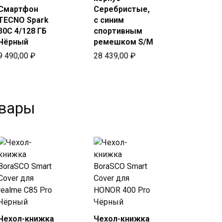
Смартфон
Серебристые,
TECNO Spark
с синим
30C 4/128 ГБ
спортивным
Чёрный
ремешком S/M
9 490,00
₽
28 439,00
₽
овары
Чехол-книжка
Чехол-книжка