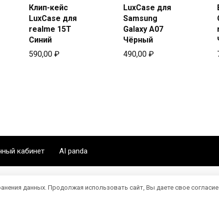
Купить
в Beeline
Клип-кейс
LuxCase для
в Beeline
LuxCase для
Samsung
realme 15T
Galaxy A07
Синий
Чёрный
590,00
₽
490,00
₽
чный кабинет
AI panda
ранения данных. Продолжая использовать сайт, Вы даете свое согласие
мация представлена в ознакомительных целях. Все фото и виде