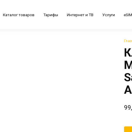
Каталог товаров
Тарифы
Интернет и ТВ
Услуги
eSI
Гла
К
М
S
A
99