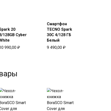
Купить
Купить
в Beeline
в Beeline
Смартфон
Spark 20
TECNO Spark
8/128GB Cyber
30C 4/128 ГБ
White
Белый
10 990,00
₽
9 490,00
₽
овары