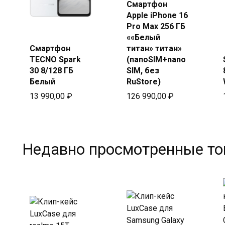
Смартфон
Купить в
Apple iPhone 16
Beeline
Pro Max 256 ГБ
««Белый
Купить
Смартфон
титан» титан»
в Beeline
TECNO Spark
(nanoSIM+nano
30 8/128 ГБ
SIM, без
Белый
RuStore)
13 990,00
₽
126 990,00
₽
Недавно просмотренные т