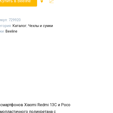
Купить в Beeline
икул:
729920
егория:
Каталог
,
Чехлы и сумки
ки:
Beeline
 смартфонов Xiaomi Redmi 13C и Poco
мопластичного полиуретана с