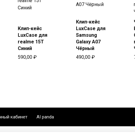
Купить
Клип-кейс
Купить
в Beeline
Клип-кейс
LuxCase для
в Beeline
LuxCase для
Samsung
realme 15T
Galaxy A07
Синий
Чёрный
590,00
₽
490,00
₽
чный кабинет
AI panda