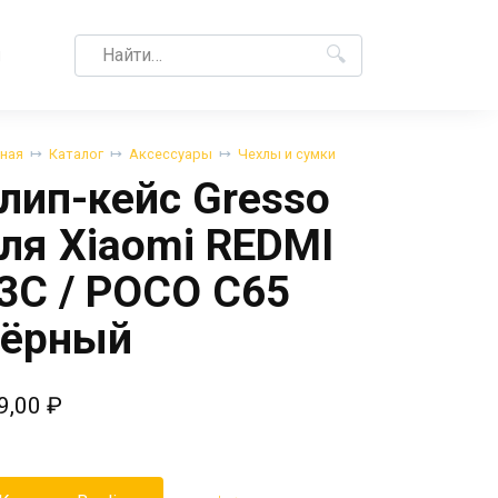
Search
M
for:
вная
Каталог
Аксессуары
Чехлы и сумки
лип-кейс Gresso
ля Xiaomi REDMI
3C / POCO C65
ёрный
9,00
₽