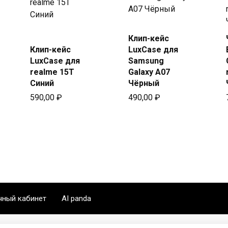
Купить
Клип-кейс
Купить
в Beeline
Клип-кейс
LuxCase для
в Beeline
LuxCase для
Samsung
realme 15T
Galaxy A07
Синий
Чёрный
590,00
₽
490,00
₽
чный кабинет
AI panda