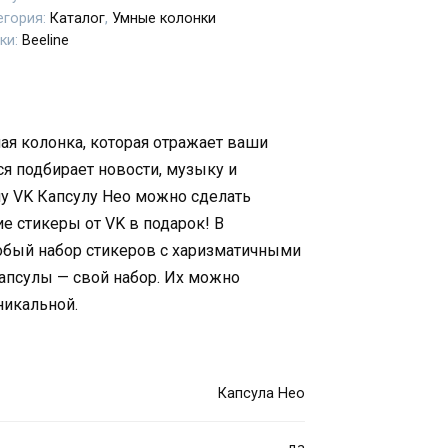
егория:
Каталог
,
Умные колонки
ки:
Beeline
ая колонка, которая отражает ваши
я подбирает новости, музыку и
му VK Капсулу Нео можно сделать
ие стикеры от VK в подарок! В
обый набор стикеров с харизматичными
апсулы — свой набор. Их можно
никальной.
Капсула Нео