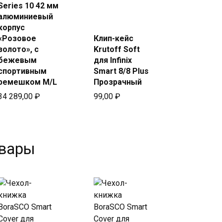
в Beeline
в Beeline
Series 10 42 мм
алюминиевый
корпус
«Розовое
Клип-кейс
золото», с
Krutoff Soft
бежевым
для Infinix
спортивным
Smart 8/8 Plus
ремешком M/L
Прозрачный
34 289,00
₽
99,00
₽
овары