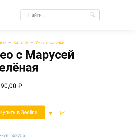
Search
M
for:
вная
Каталог
Умные колонки
ео с Марусей
елёная
990,00
₽
Купить в Beeline
икул:
558255