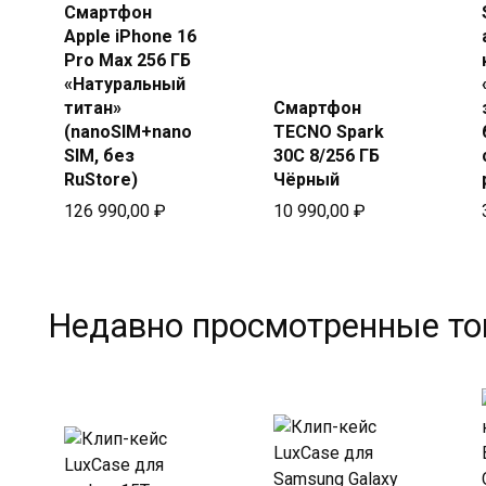
в Beeline
Смартфон
Apple iPhone 16
Pro Max 256 ГБ
«Натуральный
титан»
Смартфон
(nanoSIM+nano
TECNO Spark
SIM, без
30C 8/256 ГБ
RuStore)
Чёрный
126 990,00
₽
10 990,00
₽
Недавно просмотренные т