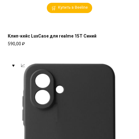
Купить в Beeline
Клип-кейс LuxCase для realme 15T Синий
590,00
₽