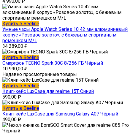
4 990,00
₽
Купить в Beeline
Умные часы Apple Watch Series 10 42 мм алюминиевый
корпус «Розовое золото», с бежевым спортивным
ремешком M/L
34 289,00
₽
Купить в Beeline
Смартфон TECNO Spark 30C 8/256 ГБ Чёрный
10 990,00
₽
Недавно просмотренные товары
Купить в Beeline
Клип-кейс LuxCase для realme 15T Синий
590,00
₽
Купить в Beeline
Клип-кейс LuxCase для Samsung Galaxy A07 Чёрный
490,00
₽