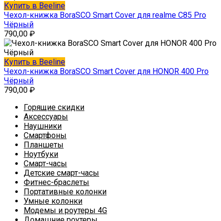
Купить в Beeline
Чехол-книжка BoraSCO Smart Cover для realme C85 Pro
Чёрный
790,00
₽
Купить в Beeline
Чехол-книжка BoraSCO Smart Cover для HONOR 400 Pro
Чёрный
790,00
₽
Горящие скидки
Аксессуары
Наушники
Смартфоны
Планшеты
Ноутбуки
Смарт-часы
Детские смарт-часы
Фитнес-браслеты
Портативные колонки
Умные колонки
Модемы и роутеры 4G
Домашние роутеры