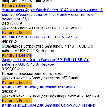
Купить в Beeline
Умные часы Apple Watch Series 10 42 мм алюминиевый
корпус «Розовое золото», с бежевым спортивным
ремешком M/L
34 289,00
₽
Купить в Beeline
Кабель BoraSCO USB-C / USB-C 1 м Белый
490,00
₽
Купить в Beeline
Зарядное устройство Samsung EP-T4511 USB-C с
кабелем USB-C 45 Вт Чёрное
3 990,00
₽
Недавно просмотренные товары
Купить в Beeline
Клип-кейс LuxCase для realme 15T Синий
590,00
₽
Купить в Beeline
Клип-кейс LuxCase для Samsung Galaxy A07 Чёрный