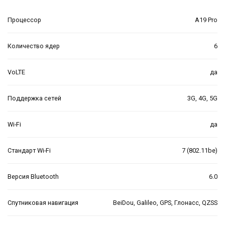
Процессор
A19 Pro
Количество ядер
6
VoLTE
да
Поддержка сетей
3G, 4G, 5G
Wi-Fi
да
Стандарт Wi-Fi
7 (802.11be)
Версия Bluetooth
6.0
Спутниковая навигация
BeiDou, Galileo, GPS, Глонасс, QZSS