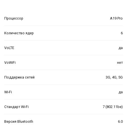
Процессор
A19 Pro
Количество ядер
6
VoLTE
да
VoWiFi
нет
Поддержка сетей
3G, 4G, 5G
Wi-Fi
да
Стандарт Wi-Fi
7 (802.11be)
Версия Bluetooth
6.0