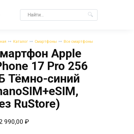
Search
M
for:
вная
Каталог
Смартфоны
Все смартфоны
мартфон Apple
Phone 17 Pro 256
Б Тёмно-синий
nanoSIM+eSIM,
ез RuStore)
2 990,00
₽