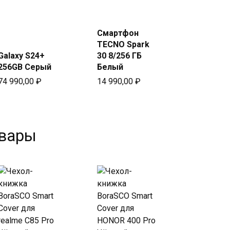
Купить
Купить
в Beeline
в Beeline
Смартфон
TECNO Spark
Galaxy S24+
30 8/256 ГБ
256GB Серый
Белый
74 990,00
₽
14 990,00
₽
овары