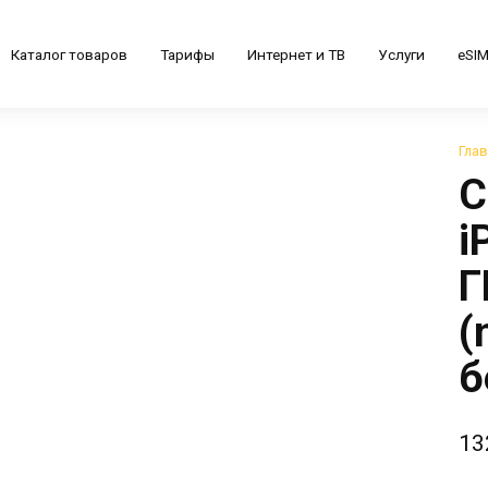
Каталог товаров
Тарифы
Интернет и ТВ
Услуги
eSI
Гла
С
i
Г
(
б
13