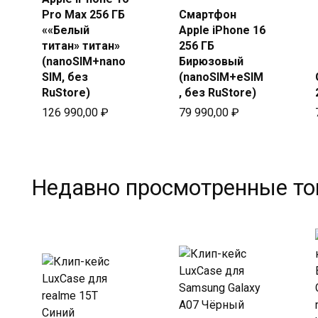
Купить
в Beeline
Pro Max 256 ГБ
Смартфон
в Beeline
««Белый
Apple iPhone 16
титан» титан»
256 ГБ
(nanoSIM+nano
Бирюзовый
SIM, без
(nanoSIM+eSIM
RuStore)
, без RuStore)
126 990,00
₽
79 990,00
₽
Недавно просмотренные т