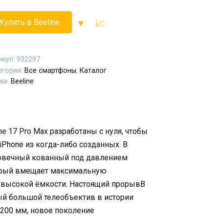
Купить в Beeline
икул:
932297
егория:
Все смартфоны
,
Каталог
ки:
Beeline
ne 17 Pro Max разработаны с нуля, чтобы
hone из когда-либо созданных. В
говечный кованный под давлением
орый вмещает максимальную
 высокой ёмкости. Настоящий прорывВ
мый большой телеобъектив в истории
 200 мм, новое поколение