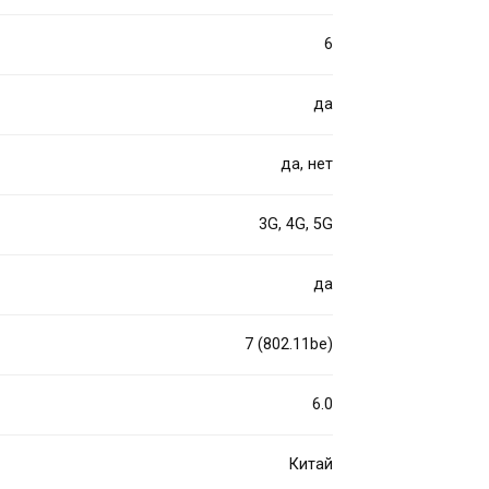
6
да
да, нет
3G, 4G, 5G
да
7 (802.11be)
6.0
Китай