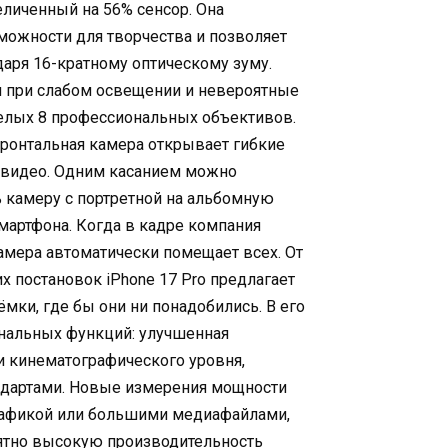
еличенный на 56% сенсор. Она
ожности для творчества и позволяет
даря 16-кратному оптическому зуму.
 при слабом освещении и невероятные
целых 8 профессиональных объективов.
ронтальная камера открывает гибкие
 видео. Одним касанием можно
ь камеру с портретной на альбомную
мартфона. Когда в кадре компания
камера автоматически помещает всех. От
 постановок iPhone 17 Pro предлагает
ки, где бы они ни понадобились. В его
нальных функций: улучшенная
и кинематографического уровня,
ндартами. Новые измерения мощности
графикой или большими медиафайлами,
оятно высокую производительность