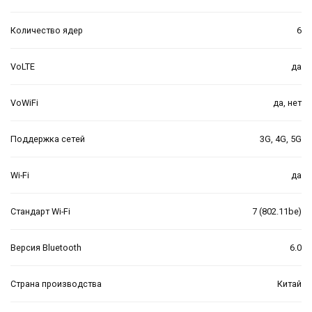
Количество ядер
6
VoLTE
да
VoWiFi
да, нет
Поддержка сетей
3G, 4G, 5G
Wi-Fi
да
Стандарт Wi-Fi
7 (802.11be)
Версия Bluetooth
6.0
Страна производства
Китай