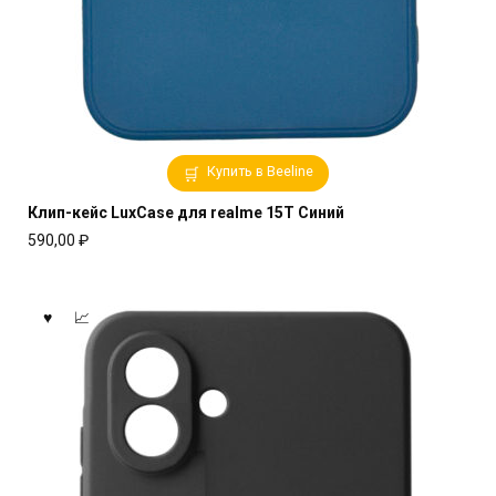
Купить в Beeline
Клип-кейс LuxCase для realme 15T Синий
590,00
₽