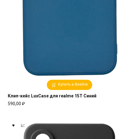
Купить в Beeline
Клип-кейс LuxCase для realme 15T Синий
590,00
₽