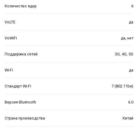
Количество ядер
6
VoLTE
да
VoWiFi
да, нет
Поддержка сетей
3G, 4G, 5G
Wi-Fi
да
Стандарт Wi-Fi
7 (802.11be)
Версия Bluetooth
6.0
Страна производства
Китай