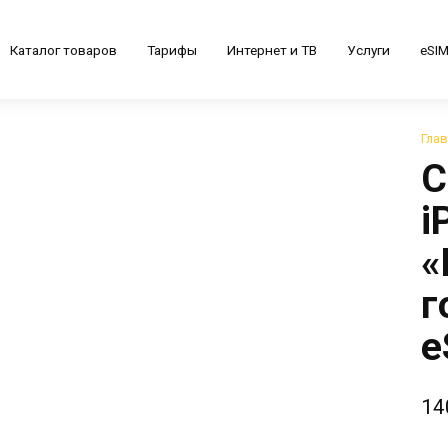
Каталог товаров
Тарифы
Интернет и ТВ
Услуги
eSI
Гла
С
i
«
г
e
14