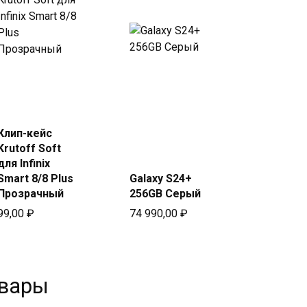
Купить
Купить
в Beeline
в Beeline
Клип-кейс
Krutoff Soft
для Infinix
Smart 8/8 Plus
Galaxy S24+
Прозрачный
256GB Серый
99,00
₽
74 990,00
₽
овары