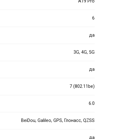
A19 Pro
6
да
3G, 4G, 5G
да
7 (802.11be)
6.0
BeiDou, Galileo, GPS, Глонасс, QZSS
да