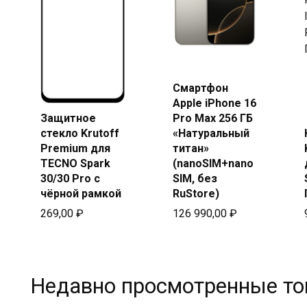
Купить
Смартфон
в Beeline
Apple iPhone 16
Защитное
Pro Max 256 ГБ
Купить
стекло Krutoff
«Натуральный
в Beeline
Premium для
титан»
TECNO Spark
(nanoSIM+nano
30/30 Pro с
SIM, без
чёрной рамкой
RuStore)
269,00
₽
126 990,00
₽
Недавно просмотренные т