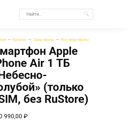
Search
M
for:
вная
Каталог
Смартфоны
Все смартфоны
мартфон Apple
Phone Air 1 ТБ
Небесно-
олубой» (только
SIM, без RuStore)
0 990,00
₽