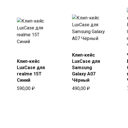
Купить
Клип-кейс
Купить
в Beeline
Клип-кейс
LuxCase для
в Beeline
LuxCase для
Samsung
realme 15T
Galaxy A07
Синий
Чёрный
590,00
₽
490,00
₽