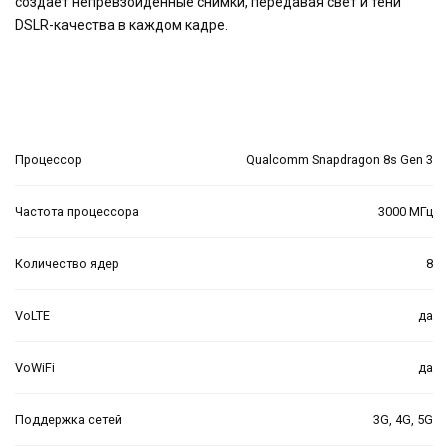
создаёт непревзойденные снимки, передавая свет и тени
DSLR-качества в каждом кадре.
Процессор
Qualcomm Snapdragon 8s Gen 3
Частота процессора
3000 МГц
Количество ядер
8
VoLTE
да
VoWiFi
да
Поддержка сетей
3G, 4G, 5G