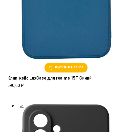
Купить в Beeline
Клип-кейс LuxCase для realme 15T Синий
590,00
₽