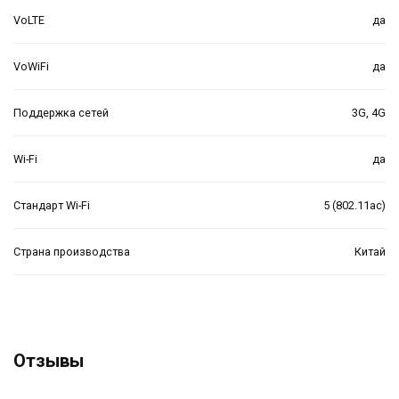
VoLTE
да
VoWiFi
да
Поддержка сетей
3G, 4G
Wi-Fi
да
Стандарт Wi-Fi
5 (802.11ac)
Страна производства
Китай
Отзывы