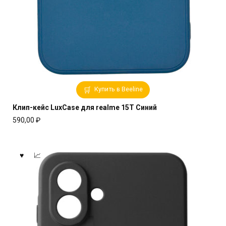
Купить в Beeline
Клип-кейс LuxCase для realme 15T Синий
590,00
₽