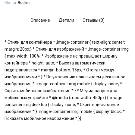
Метки:
Beeline
Описание
Детали
Отзывы (0)
* Стили для контейнера * .image-container { text-align: center;
margin: 20px;} * Стили для изображений * .image-container img
{ max-width: 100%; * Изображение не превышает ширину
контейнера * height: auto; * Высота автоматически
подстраивается * margin-bottom: 15px; * Отступ между
изображениями * } * По умолчанию показываем десктопное
изображение * .image-container img.mobile { display: none; *
Скрыть мобильное изображение * } * Медиа-запрос для
мобильных устройств * @media (max-width: 450px) { .image-
container img.desktop { display: none; * Скрыть десктопное
изображение * } .image-container img.mobile { display: block; *
Показать мобильное изображение * }}