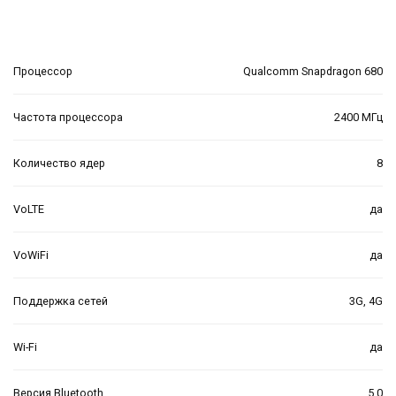
Процессор
Qualcomm Snapdragon 680
Частота процессора
2400 МГц
Количество ядер
8
VoLTE
да
VoWiFi
да
Поддержка сетей
3G, 4G
Wi-Fi
да
Версия Bluetooth
5.0