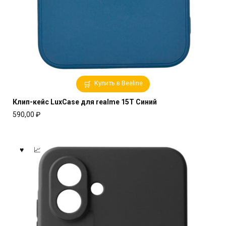
Купить в Beeline
Клип-кейс LuxCase для realme 15T Синий
590,00
₽