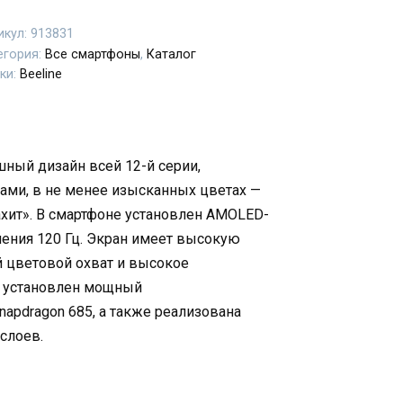
икул:
913831
егория:
Все смартфоны
,
Каталог
ки:
Beeline
шный дизайн всей 12-й серии,
ми, в не менее изысканных цветах —
ахит». В смартфоне установлен AMOLED-
ления 120 Гц. Экран имеет высокую
й цветовой охват и высокое
4G установлен мощный
apdragon 685, а также реализована
 слоев.