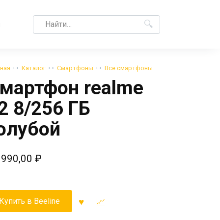
Search
M
for:
вная
Каталог
Смартфоны
Все смартфоны
мартфон realme
2 8/256 ГБ
олубой
 990,00
₽
Купить в Beeline