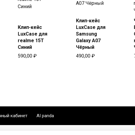
Купить
Клип-кейс
Купить
в Beeline
Клип-кейс
LuxCase для
в Beeline
LuxCase для
Samsung
realme 15T
Galaxy A07
Синий
Чёрный
590,00
₽
490,00
₽
чный кабинет
AI panda