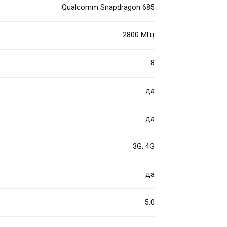
Qualcomm Snapdragon 685
2800 МГц
8
да
да
3G, 4G
да
5.0