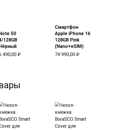
Купить
Купить
в Beeline
в Beeline
Смартфон
Note 50
Apple iPhone 16
4/128GB
128GB Pink
Чёрный
(Nano+eSIM)
6 490,00
₽
74 990,00
₽
овары