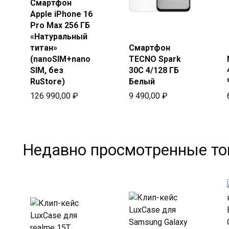
Смартфон
Купить
Apple iPhone 16
в Beeline
Pro Max 256 ГБ
Купить
«Натуральный
в Beeline
титан»
Смартфон
(nanoSIM+nano
TECNO Spark
SIM, без
30C 4/128 ГБ
RuStore)
Белый
126 990,00
₽
9 490,00
₽
Недавно просмотренные т