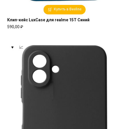
Купить в Beeline
Клип-кейс LuxCase для realme 15T Синий
590,00
₽