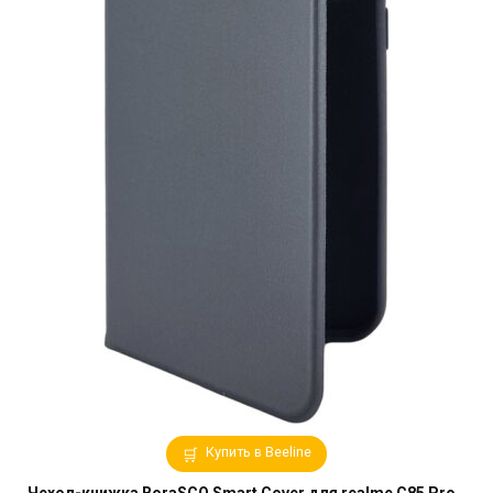
Купить в Beeline
Чехол-книжка BoraSCO Smart Cover для realme C85 Pro