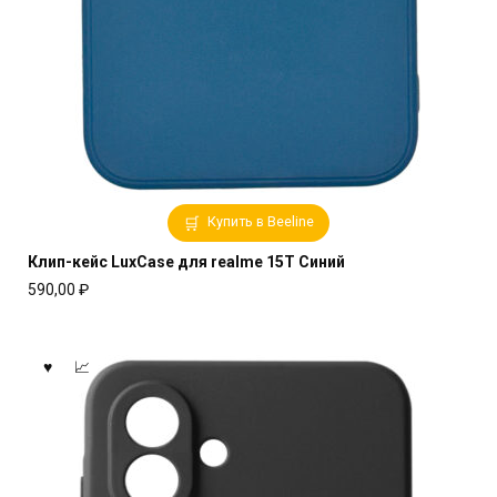
Купить в Beeline
Клип-кейс LuxCase для realme 15T Синий
590,00
₽