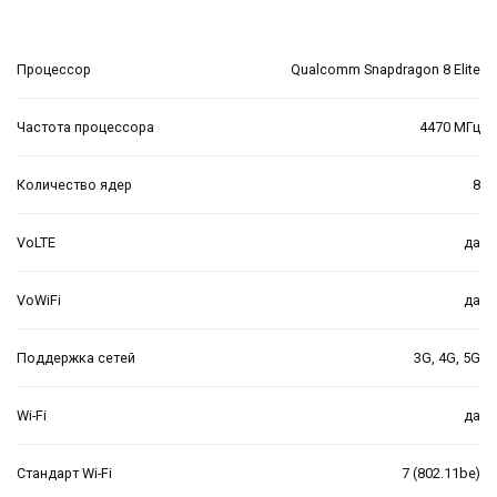
Процессор
Qualcomm Snapdragon 8 Elite
Частота процессора
4470 МГц
Количество ядер
8
VoLTE
да
VoWiFi
да
Поддержка сетей
3G, 4G, 5G
Wi-Fi
да
Стандарт Wi-Fi
7 (802.11be)