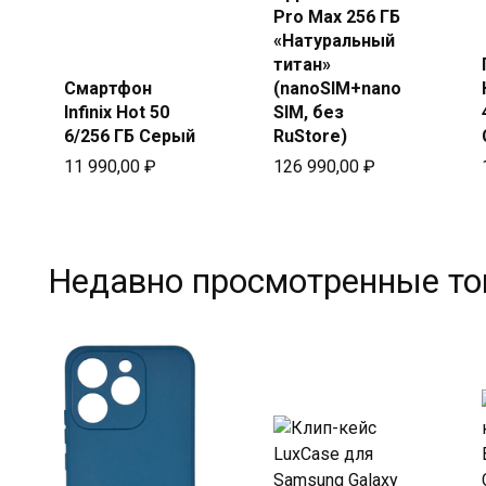
Pro Max 256 ГБ
Купить
«Натуральный
в Beeline
титан»
Смартфон
(nanoSIM+nano
Infinix Hot 50
SIM, без
6/256 ГБ Серый
RuStore)
11 990,00
₽
126 990,00
₽
Недавно просмотренные т