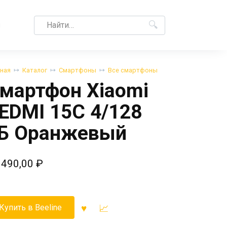
Search
M
for:
вная
Каталог
Смартфоны
Все смартфоны
мартфон Xiaomi
EDMI 15C 4/128
Б Оранжевый
 490,00
₽
Купить в Beeline