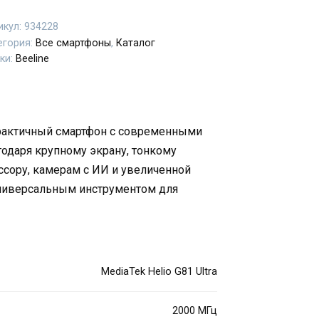
икул:
934228
егория:
Все смартфоны
,
Каталог
ки:
Beeline
практичный смартфон с современными
одаря крупному экрану, тонкому
ссору, камерам с ИИ и увеличенной
универсальным инструментом для
MediaTek Helio G81 Ultra
2000 МГц