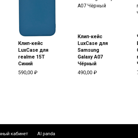
Купить
в Beeline
Клип-кейс
Клип-кейс
LuxCase для
Купить
LuxCase для
Samsung
в Beeline
realme 15T
Galaxy A07
Синий
Чёрный
590,00
₽
490,00
₽
чный кабинет
AI panda