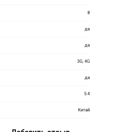
8
да
да
3G, 4G
да
5.4
Китай