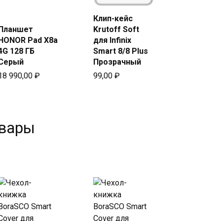
в Beeline
Клип-кейс
Купить
Планшет
Krutoff Soft
в Beeline
HONOR Pad X8a
для Infinix
4G 128 ГБ
Smart 8/8 Plus
Серый
Прозрачный
18 990,00
₽
99,00
₽
овары