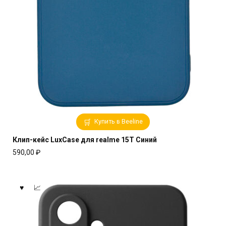
Купить в Beeline
Клип-кейс LuxCase для realme 15T Синий
590,00
₽