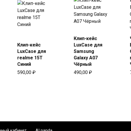
Купить
Клип-кейс
Купить
в Beeline
Клип-кейс
LuxCase для
в Beeline
LuxCase для
Samsung
realme 15T
Galaxy A07
Синий
Чёрный
590,00
₽
490,00
₽
чный кабинет
AI panda