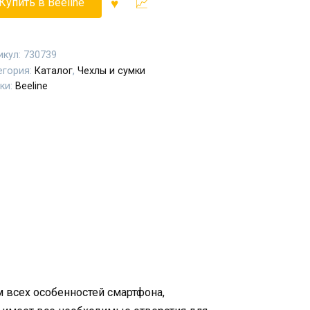
Купить в Beeline
икул:
730739
егория:
Каталог
,
Чехлы и сумки
ки:
Beeline
м всех особенностей смартфона,