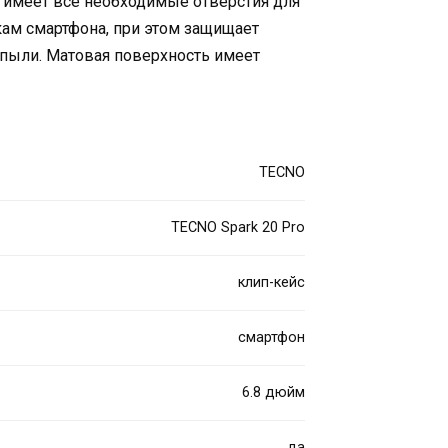
н имеет все необходимые отверстия для
кам смартфона, при этом защищает
 пыли. Матовая поверхность имеет
TECNO
TECNO Spark 20 Pro
клип-кейс
смартфон
6.8 дюйм
да