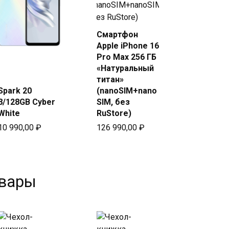
Смартфон
Купить в
Apple iPhone 16
Beeline
Pro Max 256 ГБ
«Натуральный
Купить
в Beeline
титан»
Spark 20
(nanoSIM+nano
8/128GB Cyber
SIM, без
White
RuStore)
10 990,00
₽
126 990,00
₽
овары