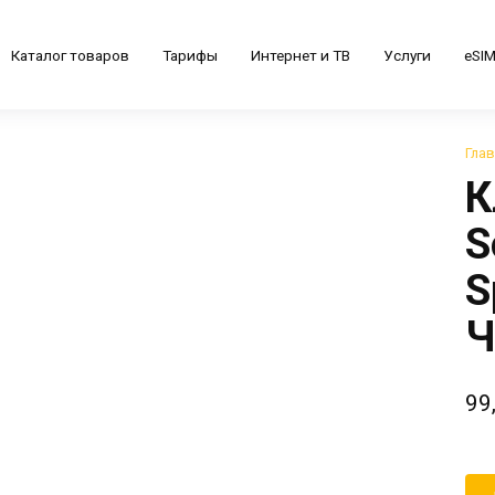
Каталог товаров
Тарифы
Интернет и ТВ
Услуги
eSI
Гла
К
S
S
Ч
99