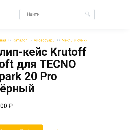
Search
M
for:
вная
Каталог
Аксессуары
Чехлы и сумки
лип-кейс Krutoff
oft для TECNO
park 20 Pro
ёрный
,00
₽