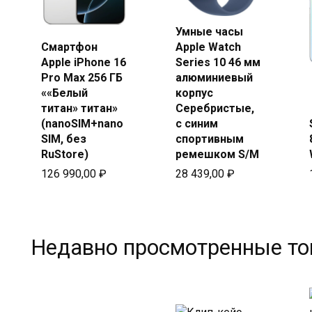
Умные часы
Купить
Смартфон
Apple Watch
Купить
в Beeline
Apple iPhone 16
Series 10 46 мм
в Beeline
Pro Max 256 ГБ
алюминиевый
««Белый
корпус
титан» титан»
Серебристые,
(nanoSIM+nano
с синим
SIM, без
спортивным
RuStore)
ремешком S/M
126 990,00
₽
28 439,00
₽
Недавно просмотренные т