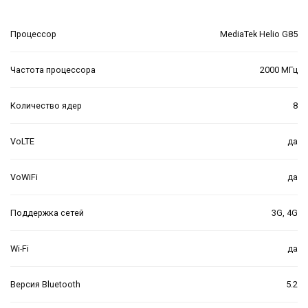
Процессор
MediaTek Helio G85
Частота процессора
2000 МГц
Количество ядер
8
VoLTE
да
VoWiFi
да
Поддержка сетей
3G, 4G
Wi-Fi
да
Версия Bluetooth
5.2