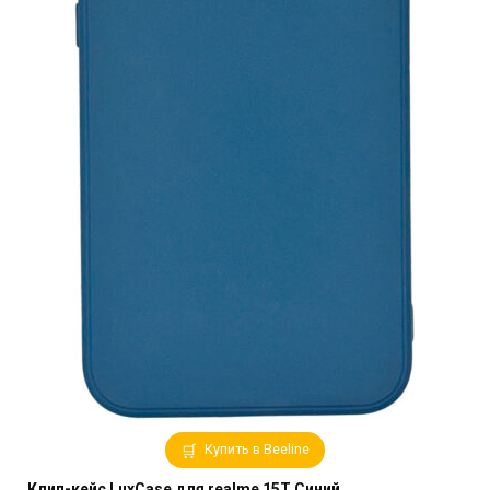
Купить в Beeline
Клип-кейс LuxCase для realme 15T Синий