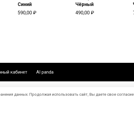
Синий
Чёрный
590,00
₽
490,00
₽
чный кабинет
AI panda
ранения данных. Продолжая использовать сайт, Вы даете свое согласие
мация представлена в ознакомительных целях. Все фото и виде
ть за содержание, полноту и достоверность информации. При и