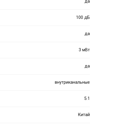
да
100 дБ
да
3 мВт
да
внутриканальные
5.1
Китай