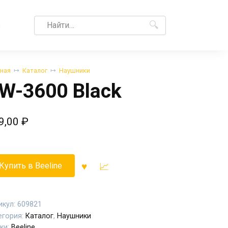
Search
M
for:
вная
Каталог
Наушники
W-3600 Black
9,00
₽
Купить в Beeline
икул:
609821
егория:
Каталог
,
Наушники
ки:
Beeline