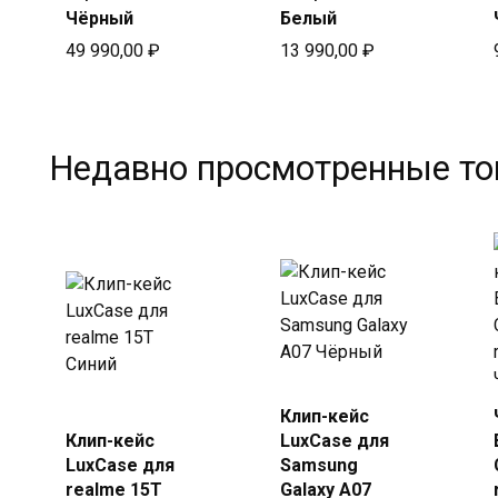
Чёрный
Белый
49 990,00
₽
13 990,00
₽
Недавно просмотренные т
Купить
Клип-кейс
Купить
в Beeline
Клип-кейс
LuxCase для
в Beeline
LuxCase для
Samsung
realme 15T
Galaxy A07