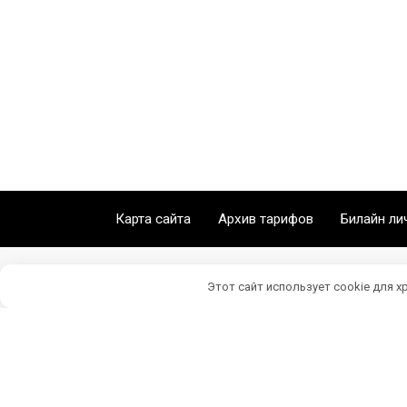
Карта сайта
Архив тарифов
Билайн ли
Этот сайт использует cookie для х
Личный кабинет Билайн © 2026 Beeline77.ru
*Данный сайт является неофициальным, инфор
Администрация сайта не несет ответственнос
ссылка на Beeline77.ru обязательна.