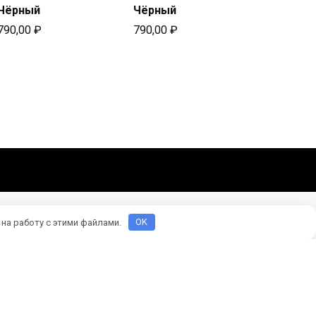
Чёрный
Чёрный
790,00
₽
790,00
₽
 на работу с этими файлами.
OK
оматериалы взяты из открытых источников.
спользовании материалов сайта активная