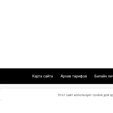
Карта сайта
Архив тарифов
Билайн ли
Этот сайт использует cookie для х
Личный кабинет Билайн © 2026 Beeline77.ru
*Данный сайт является неофициальным, инфор