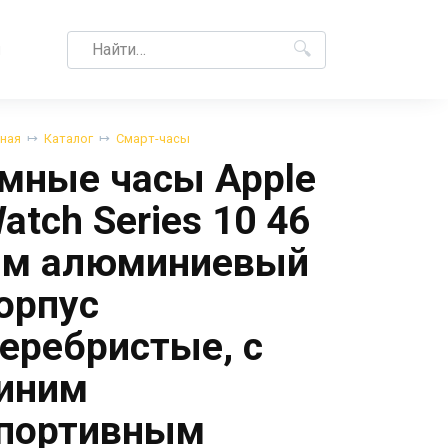
Search
M
for:
вная
Каталог
Смарт-часы
мные часы Apple
atch Series 10 46
м алюминиевый
орпус
еребристые, с
иним
портивным