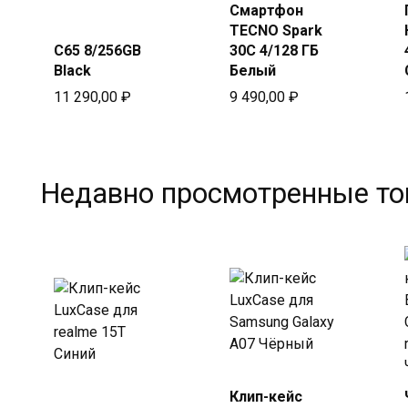
Смартфон
Купить
Купить
TECNO Spark
в Beeline
в Beeline
C65 8/256GB
30C 4/128 ГБ
Black
Белый
11 290,00
₽
9 490,00
₽
Недавно просмотренные т
Купить
Клип-кейс
Купить