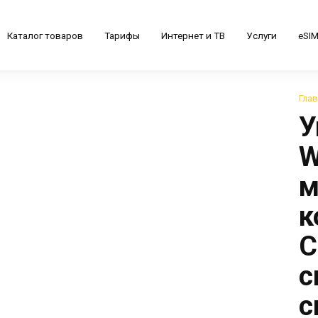
Каталог товаров
Тарифы
Интернет и ТВ
Услуги
eSI
Гла
У
W
м
к
С
с
с