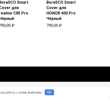
Купить
Купить
BoraSCO Smart
BoraSCO Smart
в Beeline
в Beeline
Cover для
Cover для
realme C85 Pro
HONOR 400 Pro
Чёрный
Чёрный
790,00
₽
790,00
₽
 на работу с этими файлами.
OK
оматериалы взяты из открытых источников.