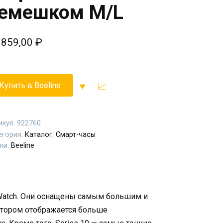
емешком M/L
 859,00
₽
Купить в Beeline
икул:
922760
егория:
Каталог
,
Смарт-часы
ки:
Beeline
e Watch. Они оснащены самым большим и
тором отображается больше