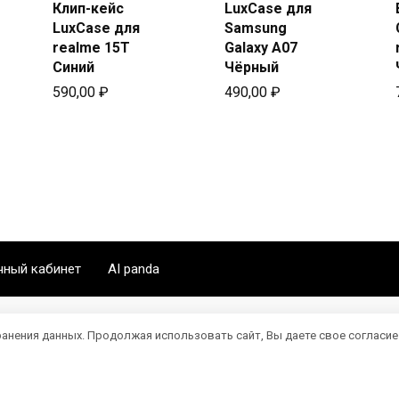
в Beeline
Клип-кейс
LuxCase для
в Beeline
LuxCase для
Samsung
realme 15T
Galaxy A07
Синий
Чёрный
590,00
₽
490,00
₽
чный кабинет
AI panda
ранения данных. Продолжая использовать сайт, Вы даете свое согласие
мация представлена в ознакомительных целях. Все фото и виде