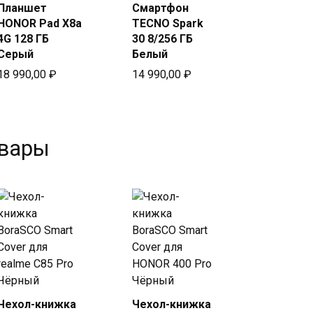
Планшет
Смартфон
Купить
Купить
HONOR Pad X8a
TECNO Spark
в Beeline
в Beeline
4G 128 ГБ
30 8/256 ГБ
Серый
Белый
18 990,00
₽
14 990,00
₽
овары
Чехол-книжка
Чехол-книжка