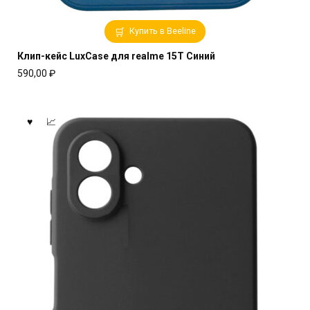
Купить в Beeline
Клип-кейс LuxCase для realme 15T Синий
590,00
₽