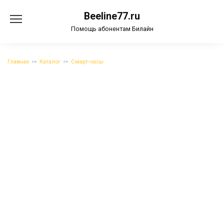
Перейти
Beeline77.ru
к
содержанию
Помощь абонентам Билайн
Главная
Каталог
Смарт-часы