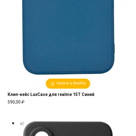
Купить в Beeline
Клип-кейс LuxCase для realme 15T Синий
590,00
₽