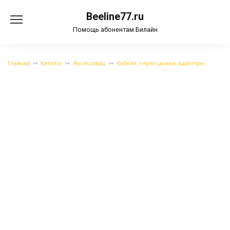
Перейти
Beeline77.ru
к
содержанию
Помощь абонентам Билайн
Главная
Каталог
Аксессуары
Кабели, переходники, адаптеры