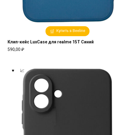
Купить в Beeline
Клип-кейс LuxCase для realme 15T Синий
590,00
₽