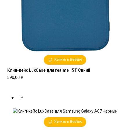
Купить в Beeline
Клип-кейс LuxCase для realme 15T Синий
590,00
₽
Купить в Beeline