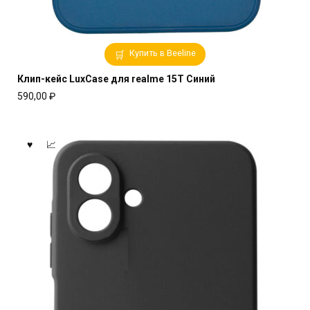
Купить в Beeline
Клип-кейс LuxCase для realme 15T Синий
590,00
₽