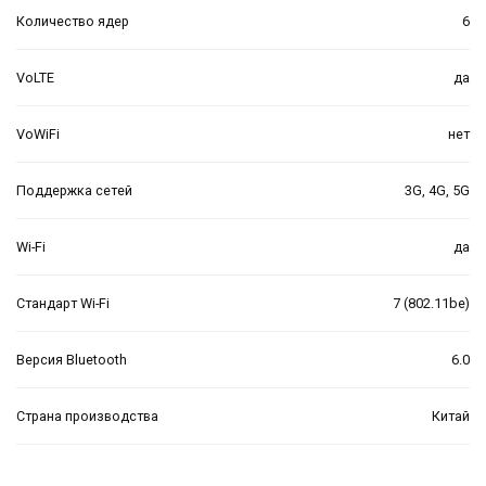
Количество ядер
6
VoLTE
да
VoWiFi
нет
Поддержка сетей
3G, 4G, 5G
Wi-Fi
да
Стандарт Wi-Fi
7 (802.11be)
Версия Bluetooth
6.0
Страна производства
Китай