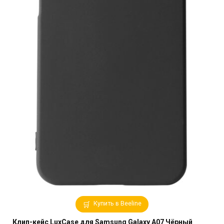
Купить в Beeline
Клип-кейс LuxCase для Samsung Galaxy A07 Чёрный