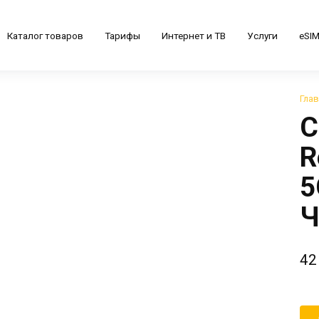
Каталог товаров
Тарифы
Интернет и ТВ
Услуги
eSI
Гла
С
R
5
Ч
42