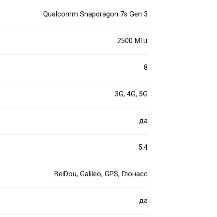
Qualcomm Snapdragon 7s Gen 3
2500 МГц
8
3G, 4G, 5G
да
5.4
BeiDou, Galileo, GPS, Глонасс
да