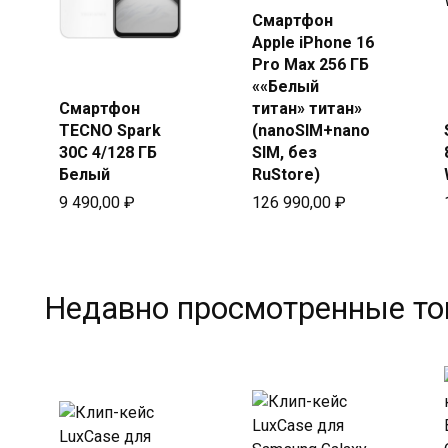
Смартфон
Купить
Apple iPhone 16
в Beeline
Pro Max 256 ГБ
Купить
««Белый
в Beeline
Смартфон
титан» титан»
TECNO Spark
(nanoSIM+nano
30C 4/128 ГБ
SIM, без
Белый
RuStore)
9 490,00
₽
126 990,00
₽
Недавно просмотренные т