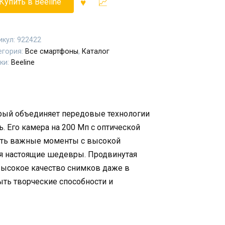
Купить в Beeline
икул:
922422
егория:
Все смартфоны
,
Каталог
ки:
Beeline
торый объединяет передовые технологии
 Его камера на 200 Мп с оптической
леть важные моменты с высокой
ая настоящие шедевры. Продвинутая
высокое качество снимков даже в
ыть творческие способности и