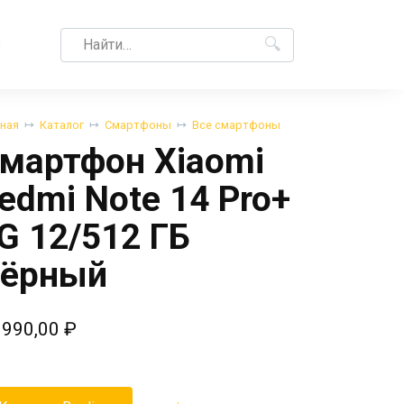
Search
M
for:
вная
Каталог
Смартфоны
Все смартфоны
мартфон Xiaomi
edmi Note 14 Pro+
G 12/512 ГБ
ёрный
 990,00
₽