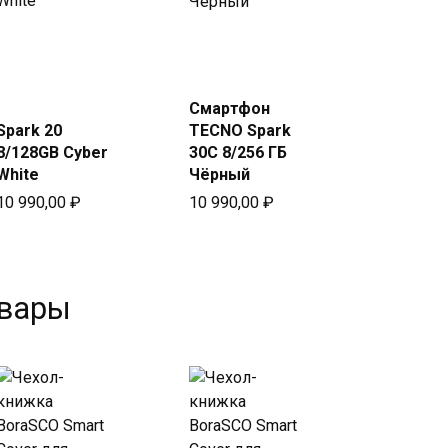
Купить
Купить
в Beeline
в Beeline
Смартфон
Spark 20
TECNO Spark
8/128GB Cyber
30C 8/256 ГБ
White
Чёрный
10 990,00
₽
10 990,00
₽
овары