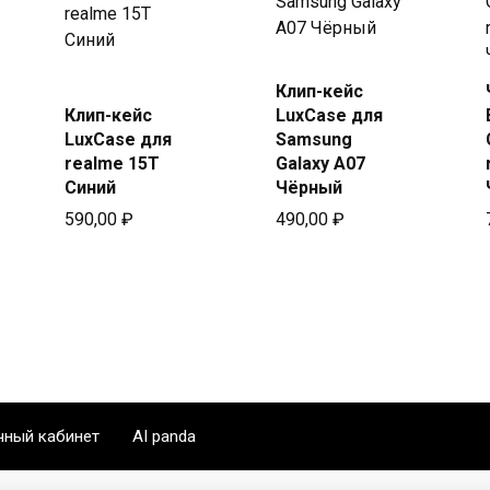
Купить
Клип-кейс
Купить
в Beeline
Клип-кейс
LuxCase для
в Beeline
LuxCase для
Samsung
realme 15T
Galaxy A07
Синий
Чёрный
590,00
₽
490,00
₽
чный кабинет
AI panda