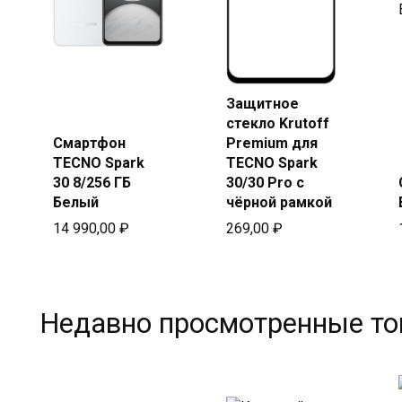
Купить
в Beeline
Защитное
Купить
стекло Krutoff
в Beeline
Смартфон
Premium для
TECNO Spark
TECNO Spark
30 8/256 ГБ
30/30 Pro с
Белый
чёрной рамкой
14 990,00
₽
269,00
₽
Недавно просмотренные т