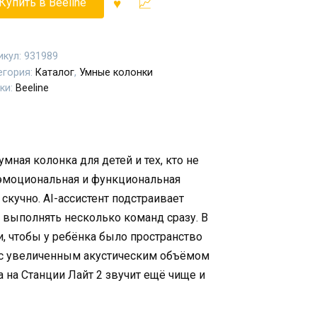
Купить в Beeline
икул:
931989
егория:
Каталог
,
Умные колонки
ки:
Beeline
умная колонка для детей и тех, кто не
 эмоциональная и функциональная
 скучно. AI-ассистент подстраивает
 выполнять несколько команд сразу. В
, чтобы у ребёнка было пространство
у с увеличенным акустическим объёмом
 на Станции Лайт 2 звучит ещё чище и