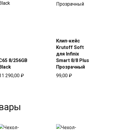
Купить
Купить
в Beeline
в Beeline
Клип-кейс
Krutoff Soft
для Infinix
C65 8/256GB
Smart 8/8 Plus
Black
Прозрачный
11 290,00
₽
99,00
₽
овары