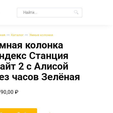
Search
M
for:
вная
Каталог
Умные колонки
мная колонка
ндекс Станция
айт 2 с Алисой
ез часов Зелёная
790,00
₽