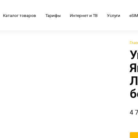
Каталог товаров
Тарифы
Интернет и ТВ
Услуги
eSI
Гла
У
Я
Л
б
4 