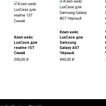
Купить
Клип-кейс
Купить
в Beeline
Клип-кейс
LuxCase для
в Beeline
LuxCase для
Samsung
realme 15T
Galaxy A07
Синий
Чёрный
590,00
₽
490,00
₽