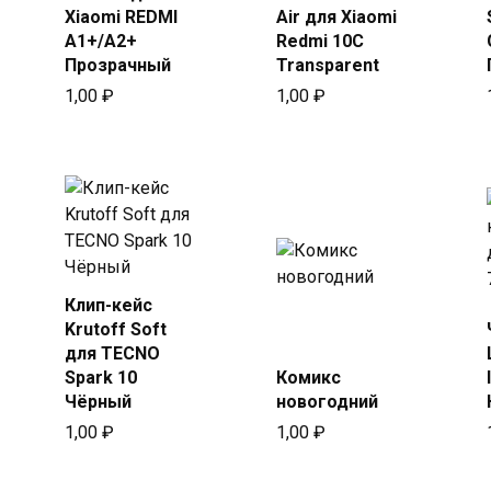
Xiaomi REDMI
Air для Xiaomi
A1+/A2+
Redmi 10C
Прозрачный
Transparent
1,00
₽
1,00
₽
Клип-кейс
Купить
Krutoff Soft
Купить
в Beeline
для TECNO
в Beeline
Spark 10
Комикс
Чёрный
новогодний
1,00
₽
1,00
₽