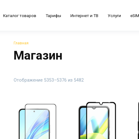
Каталог товаров
Тарифы
Интернет и ТВ
Услуги
eSI
Главная
Магазин
Цены:
Отображение 5353–5376 из 5482
по
убыванию