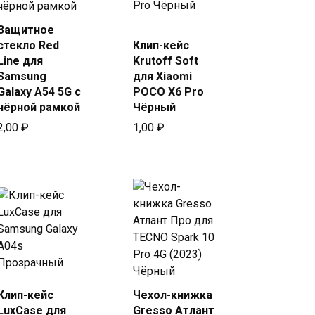
Защитное
Купить
Купить
стекло Red
Клип-кейс
в Beeline
в Beeline
Line для
Krutoff Soft
Samsung
для Xiaomi
Galaxy A54 5G с
POCO X6 Pro
чёрной рамкой
Чёрный
2,00
₽
1,00
₽
Клип-кейс
Чехол-книжка
Купить
Купить
LuxCase для
Gresso Атлант
в Beeline