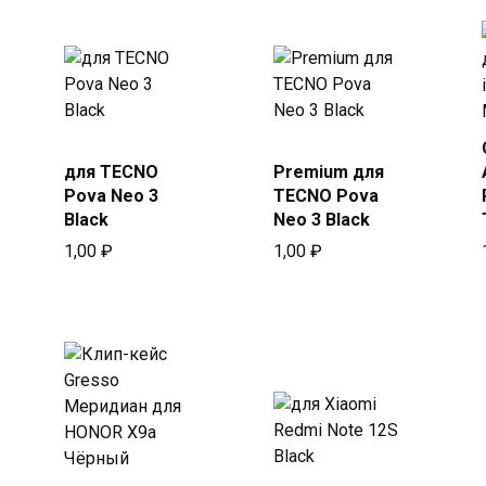
Купить
Купить
для TECNO
Premium для
в Beeline
в Beeline
Pova Neo 3
TECNO Pova
Black
Neo 3 Black
1,00
₽
1,00
₽