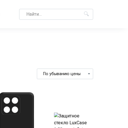
Search
M
for: