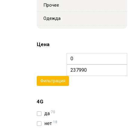
Прочее
Одежда
Цена
Минимальная
Ма
цена
цен
Фильтрация
4G
70
да
18
нет