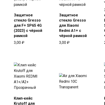
Защитное
Защитное
Купить
Купить
стекло Gresso
стекло Gresso
в Beeline
в Beeline
для F+ SP65 4G
для Xiaomi
(2023) с чёрной
Redmi A1+ с
рамкой
чёрной рамкой
3,00
₽
3,00
₽
ксимальная
а
Клип-кейс
Купить
Купить
Krutoff для
в Beeline
в Beeline