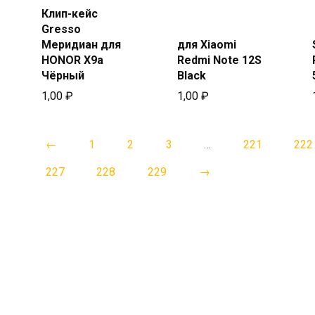
Клип-кейс
Купить
Купить
Gresso
в Beeline
в Beeline
Меридиан для
для Xiaomi
HONOR X9a
Redmi Note 12S
Чёрный
Black
1,00
₽
1,00
₽
←
1
2
3
…
221
222
227
228
229
→