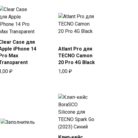
Clear Case для
Купить
Купить
Apple iPhone 14
Atlant Pro для
в Beeline
в Beeline
Pro Max
TECNO Camon
Transparent
20 Pro 4G Black
1,00
₽
1,00
₽
Клип-кейс