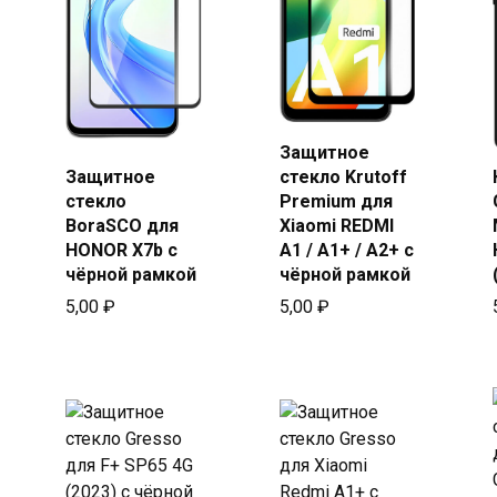
Защитное
Купить
Защитное
стекло Krutoff
Купить
в Beeline
стекло
Premium для
в Beeline
BoraSCO для
Xiaomi REDMI
HONOR X7b с
A1 / A1+ / A2+ с
чёрной рамкой
чёрной рамкой
5,00
₽
5,00
₽