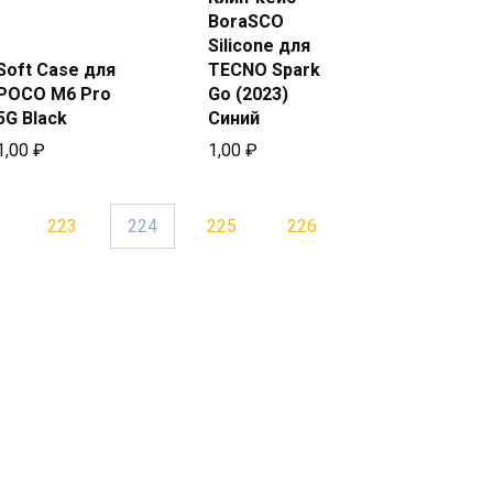
Купить в
Купить
BoraSCO
Beeline
в Beeline
Silicone для
Soft Case для
TECNO Spark
POCO M6 Pro
Go (2023)
5G Black
Синий
1,00
₽
1,00
₽
223
224
225
226