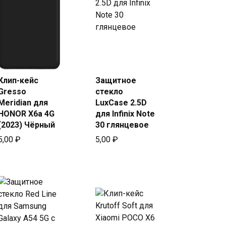
Купить
в Beeline
Клип-кейс
Защитное
Купить
Gresso
стекло
в Beeline
Meridian для
LuxCase 2.5D
HONOR X6a 4G
для Infinix Note
(2023) Чёрный
30 глянцевое
5,00
₽
5,00
₽