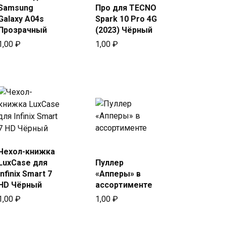
в Beeline
Samsung
Про для TECNO
Galaxy A04s
Spark 10 Pro 4G
Прозрачный
(2023) Чёрный
1,00
₽
1,00
₽
Чехол-книжка
Купить
Купить
LuxCase для
Пуллер
в Beeline
в Beeline
Infinix Smart 7
«Апперы» в
HD Чёрный
ассортименте
1,00
₽
1,00
₽