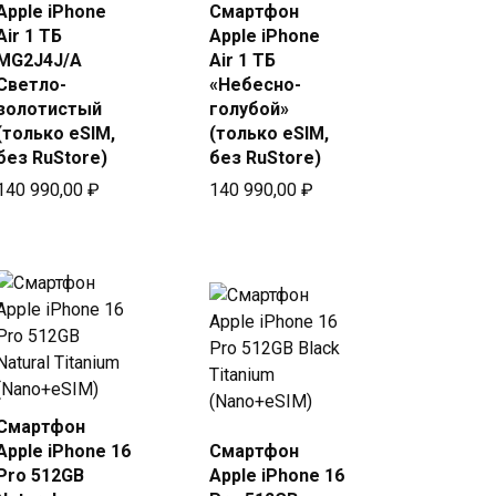
Купить
Купить
Apple iPhone
Смартфон
в Beeline
в Beeline
Air 1 ТБ
Apple iPhone
MG2J4J/A
Air 1 ТБ
Светло-
«Небесно-
золотистый
голубой»
(только eSIM,
(только eSIM,
без RuStore)
без RuStore)
140 990,00
₽
140 990,00
₽
Смартфон
Купить
Apple iPhone 16
Смартфон
Купить
в Beeline
Pro 512GB
Apple iPhone 16
в Beeline