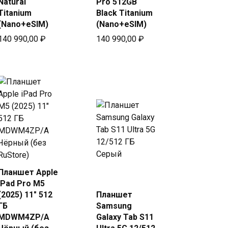
Natural
Pro 512GB
Titanium
Black Titanium
(Nano+eSIM)
(Nano+eSIM)
140 990,00
₽
140 990,00
₽
Планшет Apple
Купить
Купить
iPad Pro М5
в Beeline
в Beeline
(2025) 11″ 512
Планшет
ГБ
Samsung
MDWM4ZP/A
Galaxy Tab S11