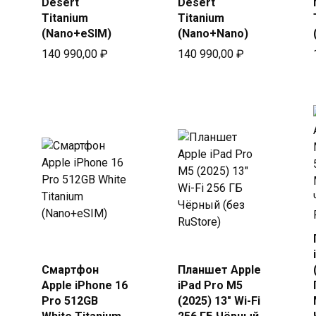
Desert
Desert
Titanium
Titanium
(Nano+eSIM)
(Nano+Nano)
140 990,00
₽
140 990,00
₽
Купить
Купить
в Beeline
Смартфон
Планшет Apple
в Beeline
Apple iPhone 16
iPad Pro М5
Pro 512GB
(2025) 13″ Wi-Fi