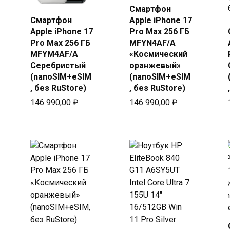
Смартфон
Купить
Смартфон
Apple iPhone 17
Купить
в Beeline
Apple iPhone 17
Pro Max 256 ГБ
в Beeline
Pro Max 256 ГБ
MFYN4AF/A
MFYM4AF/A
«Космический
Серебристый
оранжевый»
(nanoSIM+eSIM
(nanoSIM+eSIM
, без RuStore)
, без RuStore)
146 990,00
₽
146 990,00
₽