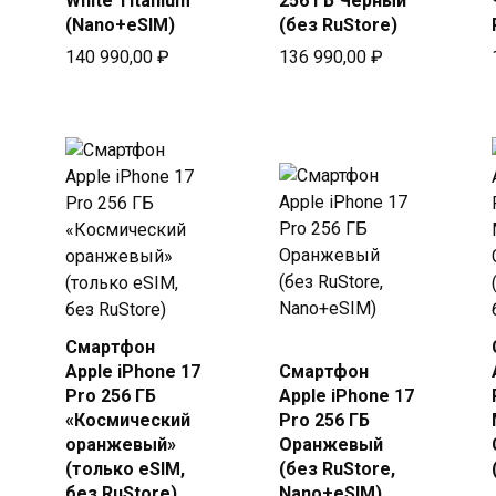
White Titanium
256 ГБ Чёрный
(Nano+eSIM)
(без RuStore)
140 990,00
₽
136 990,00
₽
Смартфон
Купить
Купить
Apple iPhone 17
Смартфон
в Beeline
в Beeline
Pro 256 ГБ
Apple iPhone 17
«Космический
Pro 256 ГБ
оранжевый»
Оранжевый
(только eSIM,
(без RuStore,
без RuStore)
Nano+eSIM)