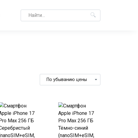
Search
M
for: