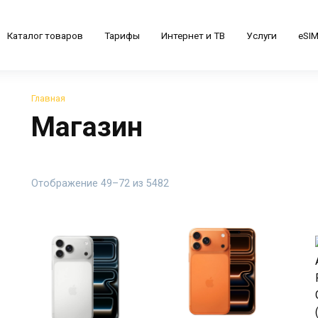
Каталог товаров
Тарифы
Интернет и ТВ
Услуги
eSI
Главная
Магазин
Цены:
Отображение 49–72 из 5482
по
убыванию