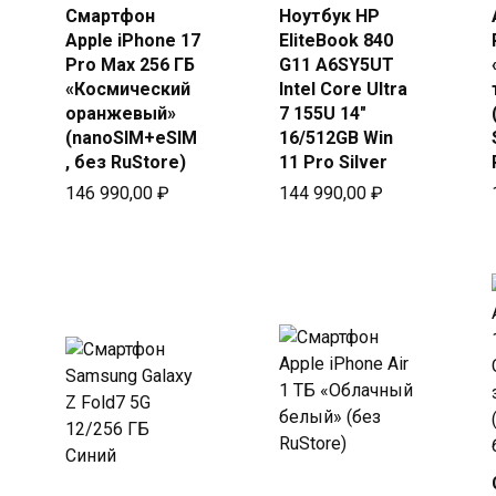
Смартфон
Ноутбук HP
Купить
Купить
Apple iPhone 17
EliteBook 840
в Beeline
в Beeline
Pro Max 256 ГБ
G11 A6SY5UT
«Космический
Intel Core Ultra
оранжевый»
7 155U 14″
(nanoSIM+eSIM
16/512GB Win
, без RuStore)
11 Pro Silver
146 990,00
₽
144 990,00
₽
ксимальная
а