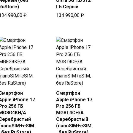
Чёрный (без
Ultra 5G 12/512
RuStore)
ГБ Серый
134 990,00
₽
134 990,00
₽
Смартфон
Смартфон
Купить
Купить
Apple iPhone 17
Apple iPhone 17
в Beeline
в Beeline
Pro 256 ГБ
Pro 256 ГБ
MG8G4KH/A
MG8T4CH/A
Серебристый
Серебристый
(nanoSIM+eSIM
(nanoSIM+eSIM
, без RuStore)
, без RuStore)