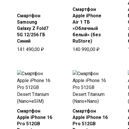
Купить
Купить
в Beeline
Смартфон
в Beeline
Смартфон
Apple iPhone
Samsung
Air 1 ТБ
Galaxy Z Fold7
«Облачный
5G 12/256 ГБ
белый» (без
Синий
RuStore)
141 490,00
₽
140 990,00
₽
Смартфон
Смартфон
Купить
Купить
Apple iPhone 16
Apple iPhone 16
в Beeline
в Beeline
Pro 512GB
Pro 512GB