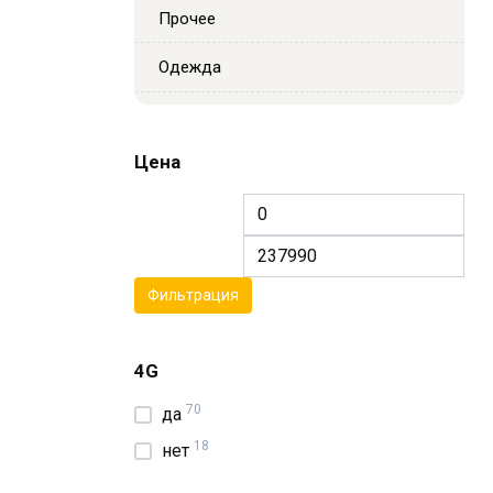
Прочее
Одежда
Цена
Минимальная
Ма
цена
цен
Фильтрация
4G
70
да
18
нет