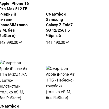
Купить в
Apple iPhone 16
Beeline
Купить
Pro Max 512 ГБ
в Beeline
«Чёрный
Смартфон
титан»
Samsung
(nanoSIM+nano
Galaxy Z Fold7
SIM, без
5G 12/256 ГБ
RuStore)
Чёрный
142 990,00
₽
141 490,00
₽
Смартфон