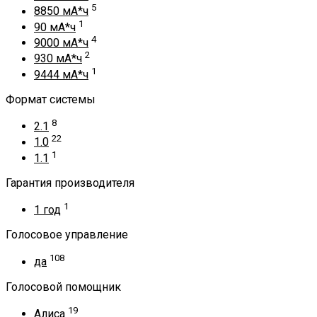
5
8850 мА*ч
1
90 мА*ч
4
9000 мА*ч
2
930 мА*ч
1
9444 мА*ч
Формат системы
8
2.1
22
1.0
1
1.1
Гарантия производителя
1
1 год
Голосовое управление
108
да
Голосовой помощник
19
Алиса