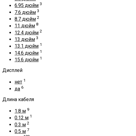
3
6.95 дюйм
3
7.6 дюйм
2
8.7 дюйм
8
11 дюйм
2
12.4 дюйм
3
13 дюйм
1
13.1 дюйм
1
14.6 дюйм
1
15.6 дюйм
Дисплей
1
нет
6
да
Длина кабеля
9
1.8 м
1
0.12 м
2
0.3 м
7
0.5 м