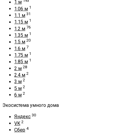
193
1 м
1
1.06 м
31
1.1 м
1
1.15 м
76
1.2 м
1
1.35 м
20
1.5 м
7
1.6 м
1
1.75 м
1
1.85 м
28
2 м
2
2.4 м
2
3 м
2
5 м
2
6 м
Экосистема умного дома
30
Яндекс
2
VK
4
Сбер