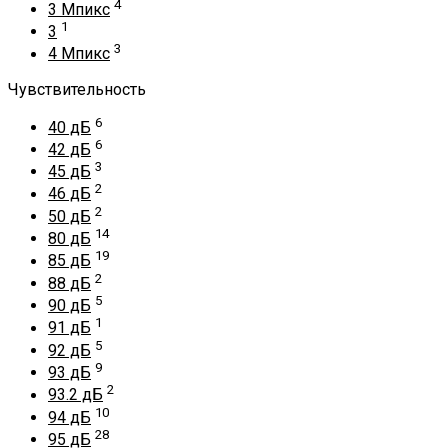
4
3 Мпикс
1
3
3
4 Мпикс
Чувствительность
6
40 дБ
6
42 дБ
3
45 дБ
2
46 дБ
2
50 дБ
14
80 дБ
19
85 дБ
2
88 дБ
5
90 дБ
1
91 дБ
5
92 дБ
9
93 дБ
2
93.2 дБ
10
94 дБ
28
95 дБ