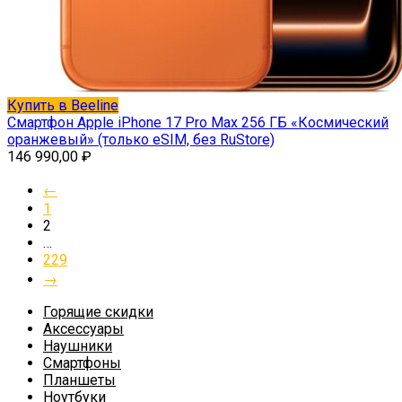
Купить в Beeline
Смартфон Apple iPhone 17 Pro Max 256 ГБ «Космический
оранжевый» (только eSIM, без RuStore)
146 990,00
₽
←
1
2
…
229
→
Горящие скидки
Аксессуары
Наушники
Смартфоны
Планшеты
Ноутбуки